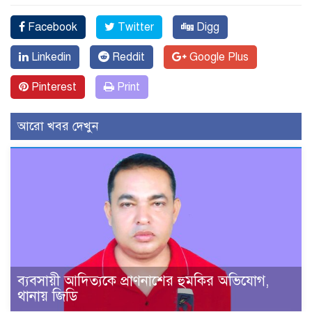
Facebook
Twitter
Digg
Linkedin
Reddit
Google Plus
Pinterest
Print
আরো খবর দেখুন
ব্যবসায়ী আদিত্যকে প্রাণনাশের হুমকির অভিযোগ,
থানায় জিডি