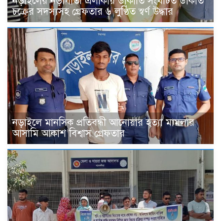
নড়াইলের নড়াগাতী এলাকায় ডাকাতি সংঘটিত ডাকাত
চক্রের সদস্যসহ গ্রেফতার ৬ লুণ্ঠিত স্বর্ণ উদ্ধার
নড়াইলে মানসিক প্রতিবন্ধী আনোয়ার হত্যা মামলার
আসামি আকাশ বিশ্বাস গ্রেফতার