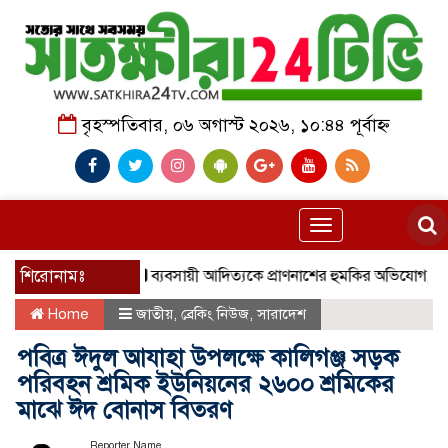
বৃহস্পতিবার, ০৬ অগাস্ট ২০২৬, ১০:৪৪ পূর্বাহ্ন
Toggle
navigation
শিরোনামঃ
ব্যবসায়ী আদিত্যকে প্রাণনাশের হুমকির অভিযোগ, থানায় 
Home
জাতীয়
,
ব্রেকিং নিউজ
,
সারাদেশ
পবিত্র ঈদুল আযাহা উপলক্ষে কালিগঞ্জ সড়ক
পরিবহন শ্রমিক ইউনিয়নের ২৬০০ শ্রমিকের
মাঝে ঈদ বোনাস বিতরণ
Reporter Name