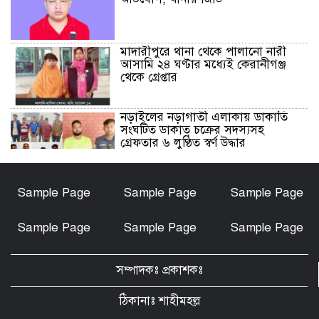
মাদারীপুরে থানা থেকে পালানো নারী
আসামি ২৪ ঘণ্টার মধ্যেই কেরানীগঞ্জ
থেকে গ্রেপ্তার
নড়াইলের নড়াগাতী এলাকায় ডাকাতি
সংঘটিত ডাকাত চক্রের সদস্যসহ
গ্রেফতার ৬ লুণ্ঠিত স্বর্ণ উদ্ধার
নড়াইলে মানসিক প্রতিবন্ধী আনোয়ার
Sample Page
Sample Page
Sample Page
হত্যা মামলার আসামি আকাশ বিশ্বাস
গ্রেফতার
Sample Page
Sample Page
Sample Page
চেয়ারম্যান মোশারফ হত্যা মামলা: ইয়ার
আলী, বাহার আলী ও রেজাউলের জামিন
সম্পাদকঃ প্রকাশকঃ
বাতিল ও ফাঁসির দাবিতে সাতক্ষীরায়
মানববন্ধন, পোস্টারিং
ঠিকানাঃ শাহীমহল্ল
কালিগঞ্জে মহিলা মাদ্রাসার মুহতামিমের