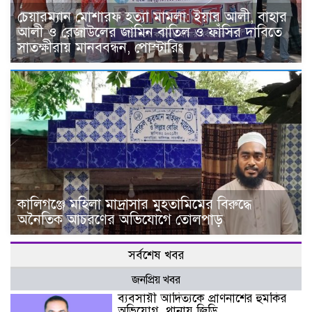
চেয়ারম্যান মোশারফ হত্যা মামলা: ইয়ার আলী, বাহার
আলী ও রেজাউলের জামিন বাতিল ও ফাঁসির দাবিতে
সাতক্ষীরায় মানববন্ধন, পোস্টারিং
কালিগঞ্জে মহিলা মাদ্রাসার মুহতামিমের বিরুদ্ধে
অনৈতিক আচরণের অভিযোগে তোলপাড়
সর্বশেষ খবর
জনপ্রিয় খবর
ব্যবসায়ী আদিত্যকে প্রাণনাশের হুমকির
অভিযোগ, থানায় জিডি