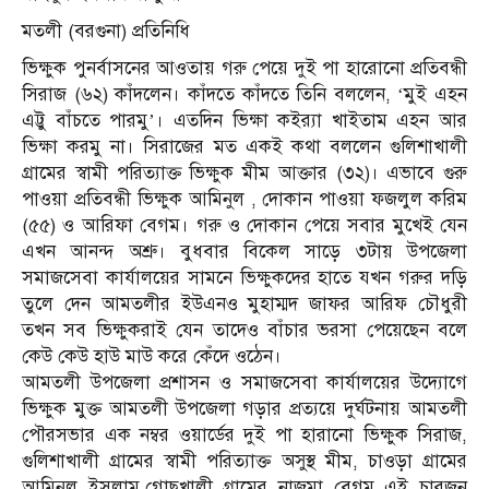
মতলী (বরগুনা) প্রতিনিধি
ভিক্ষুক পুনর্বাসনের আওতায় গরু পেয়ে দুই পা হারোনো প্রতিবন্ধী
সিরাজ (৬২) কাঁদলেন। কাঁদতে কাঁদতে তিনি বললেন, ‘মুই এহন
এট্টু বাঁচতে পারমু’। এতদিন ভিক্ষা কইর‌্যা খাইতাম এহন আর
ভিক্ষা করমু না। সিরাজের মত একই কথা বললেন গুলিশাখালী
গ্রামের স্বামী পরিত্যাক্ত ভিক্ষুক মীম আক্তার (৩২)। এভাবে গুরু
পাওয়া প্রতিবন্ধী ভিক্ষুক আমিনুল , দোকান পাওয়া ফজলুল করিম
(৫৫) ও আরিফা বেগম। গরু ও দোকান পেয়ে সবার মুখেই যেন
এখন আনন্দ অশ্রু। বুধবার বিকেল সাড়ে ৩টায় উপজেলা
সমাজসেবা কার্যালয়ের সামনে ভিক্ষুকদের হাতে যখন গরুর দড়ি
তুলে দেন আমতলীর ইউএনও মুহাম্মদ জাফর আরিফ চৌধুরী
তখন সব ভিক্ষুকরাই যেন তাদেও বাঁচার ভরসা পেয়েছেন বলে
কেউ কেউ হাউ মাউ করে কেঁদে ওঠেন।
আমতলী উপজেলা প্রশাসন ও সমাজসেবা কার্যালয়ের উদ্যোগে
ভিক্ষুক মুক্ত আমতলী উপজেলা গড়ার প্রত্যয়ে দুর্ঘটনায় আমতলী
পৌরসভার এক নম্বর ওয়ার্ডের দুই পা হারানো ভিক্ষুক সিরাজ,
গুলিশাখালী গ্রামের স্বামী পরিত্যাক্ত অসুস্থ মীম, চাওড়া গ্রামের
আমিনুল ইসলাম,গোছখালী গ্রামের নাজমা বেগম এই চারজন