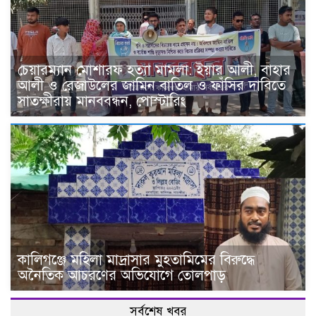
চেয়ারম্যান মোশারফ হত্যা মামলা: ইয়ার আলী, বাহার
আলী ও রেজাউলের জামিন বাতিল ও ফাঁসির দাবিতে
সাতক্ষীরায় মানববন্ধন, পোস্টারিং
কালিগঞ্জে মহিলা মাদ্রাসার মুহতামিমের বিরুদ্ধে
অনৈতিক আচরণের অভিযোগে তোলপাড়
সর্বশেষ খবর