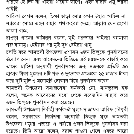
পারলে হে দিন না খাইয়া থাহোন লাগে। এহন বাচার এট্টু ভরসা
পাইছি।
আরিফা বেগম বলেন, ভিক্ষা ছাড়া মোর কোন উহায় আছিল না।
স্যারেরা মোরে এহন বাছার পথ কইর‌্যা দেছে। আল্লায় যেন হেগো
ভালো রাহে।
চাওড়া গ্রামের আমিনুল বলেন, মুই গরুডারে পাইল্যা ব্যামালা
গরু বানামু। হেইয়ার পর মুই দুধ বেইচ্যা খামু।
চলতি বছর আমতলী উপজেলা প্রশাসন ৬জন ভিক্ষুকে পুনর্বাসনের
উদ্যোগ নেন। এবং আবেদনের ভিত্তিতে এই ছয়জনকে বাছাই করে
তাদের চাহিদা অনুযায়ী পুনর্বাসনের জন্য ৪জনকে প্রতিটি ৩০
হাজার টাকা মূল্যের ৪টি গরু ও দুজনকে প্রত্যেকে ২৫ হাজার টাকা
করে দুটি মুদি ও মনোহরি দোকান দিয়ে পুনর্বাসন করেন।
আমতলী উপজেলা সমাজসেবা কর্মকর্তা মো. মানজুরুল হক
বলেন, অনেক আবেদনের মধ্যে থেকে সরেজমিন বাছাই করে
৬জন ভিক্ষুকে পুনর্বাসন করা হয়েছে।
আমতলী উপজেলা নির্বাহী কর্মকর্তা মুহাম্মদ জাফর আরিফ চৌধুরী
বলেন, সরকারের নির্দেশনা অনুযায়ী ভিক্ষুক মুক্ত আমতলী
উপজেলা গড়ার প্রত্যয়ে এ পর্য়ায়ে ৬জন ভিক্ষুকে পুনর্বাসন করা
হয়েছে। তিনি আরো বলেন, বরাদ্দ পাওয়া গেলে এবছর আরো