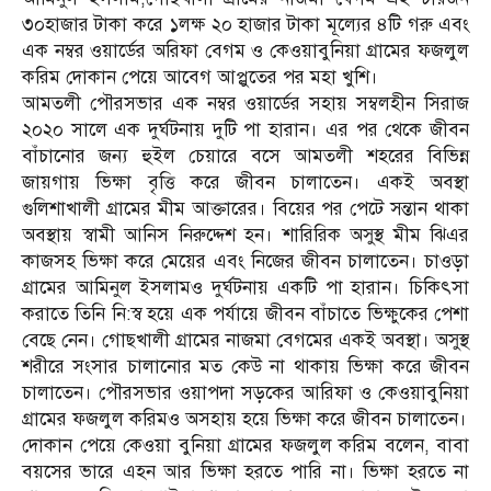
৩০হাজার টাকা করে ১লক্ষ ২০ হাজার টাকা মূল্যের ৪টি গরু এবং
এক নম্বর ওয়ার্ডের অরিফা বেগম ও কেওয়াবুনিয়া গ্রামের ফজলুল
করিম দোকান পেয়ে আবেগ আপ্লুতের পর মহা খুশি।
আমতলী পৌরসভার এক নম্বর ওয়ার্ডের সহায় সম্বলহীন সিরাজ
২০২০ সালে এক দুর্ঘটনায় দুটি পা হারান। এর পর থেকে জীবন
বাঁচানোর জন্য হুইল চেয়ারে বসে আমতলী শহরের বিভিন্ন
জায়গায় ভিক্ষা বৃত্তি করে জীবন চালাতেন। একই অবস্থা
গুলিশাখালী গ্রামের মীম আক্তারের। বিয়ের পর পেটে সন্তান থাকা
অবস্থায় স্বামী আনিস নিরুদ্দেশ হন। শারিরিক অসুস্থ মীম ঝিএর
কাজসহ ভিক্ষা করে মেয়ের এবং নিজের জীবন চালাতেন। চাওড়া
গ্রামের আমিনুল ইসলামও দুর্ঘটনায় একটি পা হারান। চিকিৎসা
করাতে তিনি নি:স্ব হয়ে এক পর্যায়ে জীবন বাঁচাতে ভিক্ষুকের পেশা
বেছে নেন। গোছখালী গ্রামের নাজমা বেগমের একই অবস্থা। অসুস্থ
শরীরে সংসার চালানোর মত কেউ না থাকায় ভিক্ষা করে জীবন
চালাতেন। পৌরসভার ওয়াপদা সড়কের আরিফা ও কেওয়াবুনিয়া
গ্রামের ফজলুল করিমও অসহায় হয়ে ভিক্ষা করে জীবন চালাতেন।
দোকান পেয়ে কেওয়া বুনিয়া গ্রামের ফজলুল করিম বলেন, বাবা
বয়সের ভারে এহন আর ভিক্ষা হরতে পারি না। ভিক্ষা হরতে না