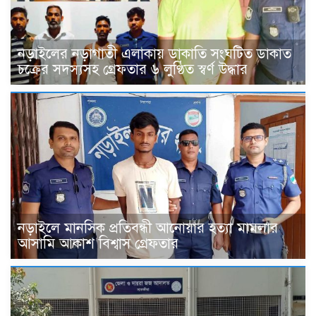
নড়াইলের নড়াগাতী এলাকায় ডাকাতি সংঘটিত ডাকাত
চক্রের সদস্যসহ গ্রেফতার ৬ লুণ্ঠিত স্বর্ণ উদ্ধার
নড়াইলে মানসিক প্রতিবন্ধী আনোয়ার হত্যা মামলার
আসামি আকাশ বিশ্বাস গ্রেফতার