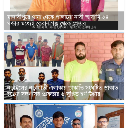
মাদারীপুরে থানা থেকে পালানো নারী আসামি ২৪
ঘণ্টার মধ্যেই কেরানীগঞ্জ থেকে গ্রেপ্তার
নড়াইলের নড়াগাতী এলাকায় ডাকাতি সংঘটিত ডাকাত
চক্রের সদস্যসহ গ্রেফতার ৬ লুণ্ঠিত স্বর্ণ উদ্ধার