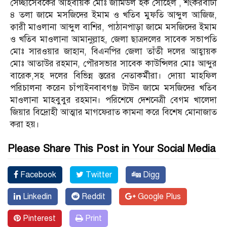
সেচ্ছাসেবকের আহবায়ক মোঃ জামিউল হক সোহেল , শংকরবাটী
৪ তলা জামে মসজিদের ইমাম ও খতিব মুফতি আব্দুল আজিজ,
ক্বারী মাওলানা আব্দুল বাশির, পাঠানপাড়া জামে মসজিদের ইমাম
ও খতিব মাওলানা আমানুল্লাহ, জেলা ছাত্রদলের সাবেক সভাপতি
মোঃ সারওয়ার জাহান, বিএনপির জেলা তাঁতী দলের আহ্বায়ক
মোঃ আতাউর রহমান, পৌরসভার সাবেক কাউন্সিলর মোঃ আব্দুর
বারেক,সহ দলের বিভিন্ন স্তরের নেতাকর্মীরা। দোয়া মাহফিল
পরিচালনা করেন চাঁপাইনবাবগঞ্জ টাউন জামে মসজিদের খতিব
মাওলানা মাহবুবুর রহমান। পরিশেষে দেশনেত্রী বেগম খালেদা
জিয়ার বিদ্রোহী আত্মার মাগফেরাত কামনা করে বিশেষ মোনাজাত
করা হয়।
Please Share This Post in Your Social Media
Facebook
Twitter
Digg
Linkedin
Reddit
Google Plus
Pinterest
Print