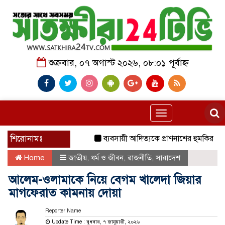
শুক্রবার, ০৭ অগাস্ট ২০২৬, ০৮:০১ পূর্বাহ্ন
Toggle
navigation
শিরোনামঃ
ব্যবসায়ী আদিত্যকে প্রাণনাশের হুমকির অভিযোগ
Home
জাতীয়
,
ধর্ম ও জীবন
,
রাজনীতি
,
সারাদেশ
আলেম-ওলামাকে নিয়ে বেগম খালেদা জিয়ার
মাগফেরাত কামনায় দোয়া
Reporter Name
Update Time : বুধবার, ৭ জানুয়ারী, ২০২৬