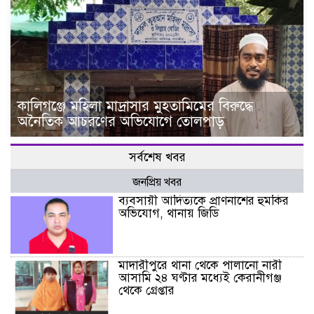
কালিগঞ্জে মহিলা মাদ্রাসার মুহতামিমের বিরুদ্ধে
অনৈতিক আচরণের অভিযোগে তোলপাড়
সর্বশেষ খবর
জনপ্রিয় খবর
ব্যবসায়ী আদিত্যকে প্রাণনাশের হুমকির
অভিযোগ, থানায় জিডি
মাদারীপুরে থানা থেকে পালানো নারী
আসামি ২৪ ঘণ্টার মধ্যেই কেরানীগঞ্জ
থেকে গ্রেপ্তার