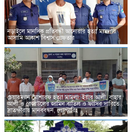
নড়াইলে মানসিক প্রতিবন্ধী আনোয়ার হত্যা মামলার
আসামি আকাশ বিশ্বাস গ্রেফতার
চেয়ারম্যান মোশারফ হত্যা মামলা: ইয়ার আলী, বাহার
আলী ও রেজাউলের জামিন বাতিল ও ফাঁসির দাবিতে
সাতক্ষীরায় মানববন্ধন, পোস্টারিং