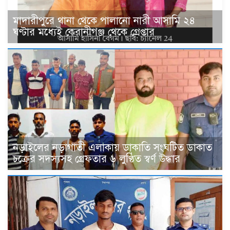
মাদারীপুরে থানা থেকে পালানো নারী আসামি ২৪
ঘণ্টার মধ্যেই কেরানীগঞ্জ থেকে গ্রেপ্তার
নড়াইলের নড়াগাতী এলাকায় ডাকাতি সংঘটিত ডাকাত
চক্রের সদস্যসহ গ্রেফতার ৬ লুণ্ঠিত স্বর্ণ উদ্ধার