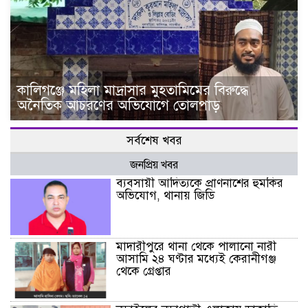
কালিগঞ্জে মহিলা মাদ্রাসার মুহতামিমের বিরুদ্ধে
অনৈতিক আচরণের অভিযোগে তোলপাড়
সর্বশেষ খবর
জনপ্রিয় খবর
ব্যবসায়ী আদিত্যকে প্রাণনাশের হুমকির
অভিযোগ, থানায় জিডি
মাদারীপুরে থানা থেকে পালানো নারী
আসামি ২৪ ঘণ্টার মধ্যেই কেরানীগঞ্জ
থেকে গ্রেপ্তার