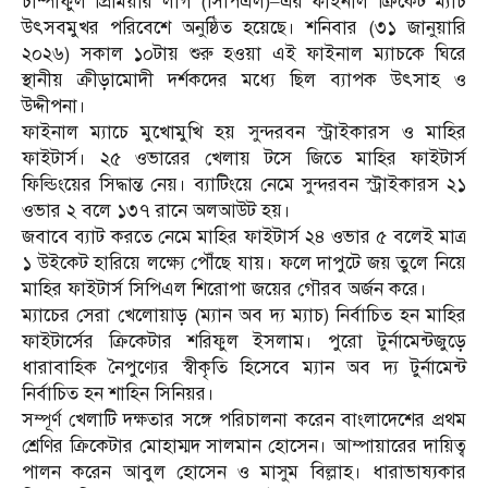
চাম্পাফুল প্রিমিয়ার লীগ (সিপিএল)–এর ফাইনাল ক্রিকেট ম্যাচ
উৎসবমুখর পরিবেশে অনুষ্ঠিত হয়েছে। শনিবার (৩১ জানুয়ারি
২০২৬) সকাল ১০টায় শুরু হওয়া এই ফাইনাল ম্যাচকে ঘিরে
স্থানীয় ক্রীড়ামোদী দর্শকদের মধ্যে ছিল ব্যাপক উৎসাহ ও
উদ্দীপনা।
ফাইনাল ম্যাচে মুখোমুখি হয় সুন্দরবন স্ট্রাইকারস ও মাহির
ফাইটার্স। ২৫ ওভারের খেলায় টসে জিতে মাহির ফাইটার্স
ফিল্ডিংয়ের সিদ্ধান্ত নেয়। ব্যাটিংয়ে নেমে সুন্দরবন স্ট্রাইকারস ২১
ওভার ২ বলে ১৩৭ রানে অলআউট হয়।
জবাবে ব্যাট করতে নেমে মাহির ফাইটার্স ২৪ ওভার ৫ বলেই মাত্র
১ উইকেট হারিয়ে লক্ষ্যে পৌঁছে যায়। ফলে দাপুটে জয় তুলে নিয়ে
মাহির ফাইটার্স সিপিএল শিরোপা জয়ের গৌরব অর্জন করে।
ম্যাচের সেরা খেলোয়াড় (ম্যান অব দ্য ম্যাচ) নির্বাচিত হন মাহির
ফাইটার্সের ক্রিকেটার শরিফুল ইসলাম। পুরো টুর্নামেন্টজুড়ে
ধারাবাহিক নৈপুণ্যের স্বীকৃতি হিসেবে ম্যান অব দ্য টুর্নামেন্ট
নির্বাচিত হন শাহিন সিনিয়র।
সম্পূর্ণ খেলাটি দক্ষতার সঙ্গে পরিচালনা করেন বাংলাদেশের প্রথম
শ্রেণির ক্রিকেটার মোহাম্মদ সালমান হোসেন। আম্পায়ারের দায়িত্ব
পালন করেন আবুল হোসেন ও মাসুম বিল্লাহ। ধারাভাষ্যকার