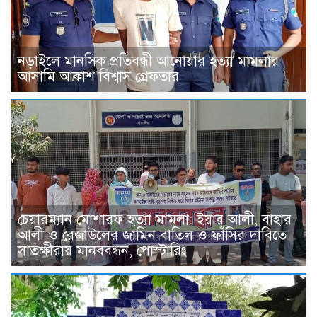
নড়াইলে মানসিক প্রতিবন্ধী আনোয়ার হত্যা মামলার
আসামি আকাশ বিশ্বাস গ্রেফতার
চেয়ারম্যান মোশারফ হত্যা মামলা: ইয়ার আলী, বাহার
আলী ও রেজাউলের জামিন বাতিল ও ফাঁসির দাবিতে
সাতক্ষীরায় মানববন্ধন, পোস্টারিং