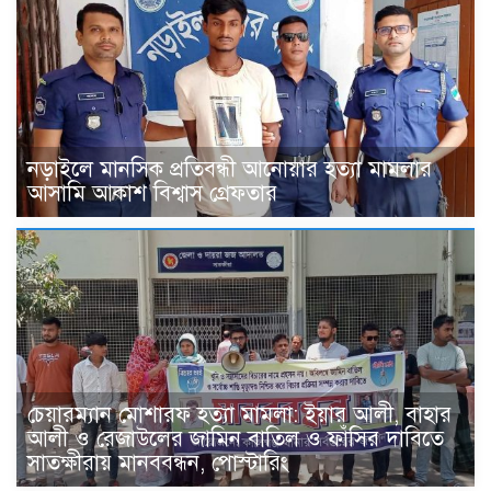
নড়াইলে মানসিক প্রতিবন্ধী আনোয়ার হত্যা মামলার
আসামি আকাশ বিশ্বাস গ্রেফতার
চেয়ারম্যান মোশারফ হত্যা মামলা: ইয়ার আলী, বাহার
আলী ও রেজাউলের জামিন বাতিল ও ফাঁসির দাবিতে
সাতক্ষীরায় মানববন্ধন, পোস্টারিং