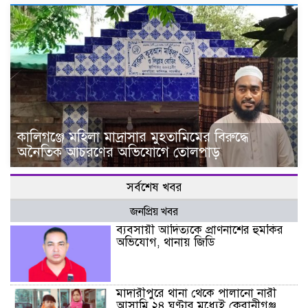
কালিগঞ্জে মহিলা মাদ্রাসার মুহতামিমের বিরুদ্ধে
অনৈতিক আচরণের অভিযোগে তোলপাড়
সর্বশেষ খবর
জনপ্রিয় খবর
ব্যবসায়ী আদিত্যকে প্রাণনাশের হুমকির
অভিযোগ, থানায় জিডি
মাদারীপুরে থানা থেকে পালানো নারী
আসামি ২৪ ঘণ্টার মধ্যেই কেরানীগঞ্জ