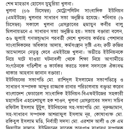
শেখ মাহতাব হোসেন ডুমুরিয়া খুলনা।
খুলনা (০৬ ডিসেম্বর) মেট্রোপলিটন সাংবাদিক ইউনিয়ন
(এমইউজে) খুলনার সাধারণ সভা অনুষ্ঠিত হযেছে। শনিবার (৬
ডিসেম্বর) সকালে খুলনা প্রেসক্লাবের হুমায়ুন কবীর বালু
মিলনায়তনে এ সাধারণ সভা অনুষ্ঠিত হয়। সভায় বক্তারা বলেন,
৩৬ জুলাই গণঅভ্যূত্থান পরবর্তী দেশে খুলনায় কর্মরত পেশাদার
সাংবাদিকদের অধিকার আদায়, কর্মসংস্থান সৃষ্টি এবং রুটি রুজির
আন্দোলনে নেতৃত্ব দেবে এমইউজে খুলনা। অতীতে ইউনিয়নকে
নিয়ে ঘটে যাওয়া ঘটনাবলী থেকে শিক্ষা নিয়ে আগামীতে
সংগঠনকে গতিশীল ও কার্যকর করতে সকল সদস্যকে ঐক্যবদ্ধ
থাকার আহবান জানান বক্তারা।
ইউনিয়নের সভাপতি মো. রাশিদুল ইসলামের সভাপতিত্বে ও
সাধারণ সম্পাদক আব্দুর রাজ্জাক রানার পরিচালনায় বক্তৃতা করেন
বাংলাদেশ ফেডারেল সাংবাদিক ইউনিয়ন-বিএফইউজের সহকারী
মহাসচিব এহতেশামুল হক শাওন, খুলনা প্রেসক্লাবের সদস্য সচিব
রফিউল ইসলাম টুটুল, ইউনিয়নের সহ-সভাপতি মো. নূরুজ্জামান,
সহ-সাধারণ সম্পাদক আশরাফুল ইসলাম নূর, কোষাধ্যক্ষ মো.
রকিবুল ইসলাম মতি, নির্বাহী সদস্য মো. এরশাদ আলী ও কে এম
জিয়াউস সাদাত, ইউনিয়নের সাবেক ভারপ্রাপ্ত সাধারণ সম্পাদক