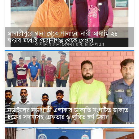
মাদারীপুরে থানা থেকে পালানো নারী আসামি ২৪
ঘণ্টার মধ্যেই কেরানীগঞ্জ থেকে গ্রেপ্তার
নড়াইলের নড়াগাতী এলাকায় ডাকাতি সংঘটিত ডাকাত
চক্রের সদস্যসহ গ্রেফতার ৬ লুণ্ঠিত স্বর্ণ উদ্ধার