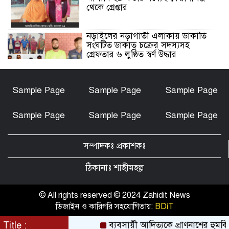
থেকে গ্রেপ্তার
নড়াইলের নড়াগাতী এলাকায় ডাকাতি
সংঘটিত ডাকাত চক্রের সদস্যসহ
গ্রেফতার ৬ লুণ্ঠিত স্বর্ণ উদ্ধার
নড়াইলে মানসিক প্রতিবন্ধী আনোয়ার
Sample Page
Sample Page
Sample Page
হত্যা মামলার আসামি আকাশ বিশ্বাস
গ্রেফতার
Sample Page
Sample Page
Sample Page
চেয়ারম্যান মোশারফ হত্যা মামলা: ইয়ার
আলী, বাহার আলী ও রেজাউলের জামিন
সম্পাদকঃ প্রকাশকঃ
বাতিল ও ফাঁসির দাবিতে সাতক্ষীরায়
মানববন্ধন, পোস্টারিং
ঠিকানাঃ শাহীমহল্ল
কালিগঞ্জে মহিলা মাদ্রাসার মুহতামিমের
বিরুদ্ধে অনৈতিক আচরণের অভিযোগে
© All rights reserved © 2024 Zahidit News
তোলপাড়
ডিজাইন ও কারিগরি সহযোগিতায়:
BDiT
পটুয়াখালীতে আমতলীর শ্রমিক দল
Title :
ব্যবসায়ী আদিত্যকে প্রাণনাশের হুমকির 