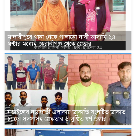
মাদারীপুরে থানা থেকে পালানো নারী আসামি ২৪
ঘণ্টার মধ্যেই কেরানীগঞ্জ থেকে গ্রেপ্তার
নড়াইলের নড়াগাতী এলাকায় ডাকাতি সংঘটিত ডাকাত
চক্রের সদস্যসহ গ্রেফতার ৬ লুণ্ঠিত স্বর্ণ উদ্ধার