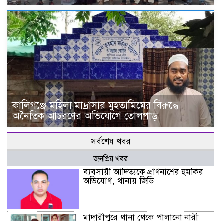
কালিগঞ্জে মহিলা মাদ্রাসার মুহতামিমের বিরুদ্ধে
অনৈতিক আচরণের অভিযোগে তোলপাড়
সর্বশেষ খবর
জনপ্রিয় খবর
ব্যবসায়ী আদিত্যকে প্রাণনাশের হুমকির
অভিযোগ, থানায় জিডি
মাদারীপুরে থানা থেকে পালানো নারী