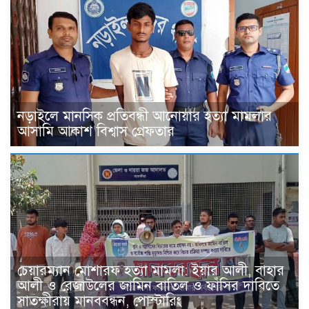
নড়াইলে মানসিক প্রতিবন্ধী আনোয়ার হত্যা মামলার
আসামি আকাশ বিশ্বাস গ্রেফতার
চেয়ারম্যান মোশারফ হত্যা মামলা: ইয়ার আলী, বাহার
আলী ও রেজাউলের জামিন বাতিল ও ফাঁসির দাবিতে
সাতক্ষীরায় মানববন্ধন, পোস্টারিং