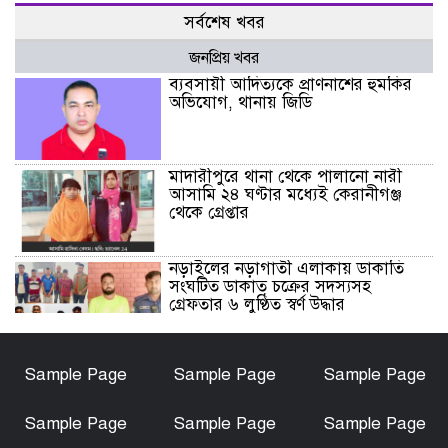
সর্বশেষ খবর
জনপ্রিয় খবর
ব্যবসায়ী আদিত্যকে প্রাণনাশের হুমকির
অভিযোগ, থানায় জিডি
মাদারীপুরে থানা থেকে পালানো নারী
আসামি ২৪ ঘণ্টার মধ্যেই কেরানীগঞ্জ
থেকে গ্রেপ্তার
নড়াইলের নড়াগাতী এলাকায় ডাকাতি
সংঘটিত ডাকাত চক্রের সদস্যসহ
গ্রেফতার ৬ লুণ্ঠিত স্বর্ণ উদ্ধার
নড়াইলে মানসিক প্রতিবন্ধী আনোয়ার
Sample Page
Sample Page
Sample Page
হত্যা মামলার আসামি আকাশ বিশ্বাস
গ্রেফতার
Sample Page
Sample Page
Sample Page