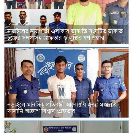
নড়াইলের নড়াগাতী এলাকায় ডাকাতি সংঘটিত ডাকাত
চক্রের সদস্যসহ গ্রেফতার ৬ লুণ্ঠিত স্বর্ণ উদ্ধার
নড়াইলে মানসিক প্রতিবন্ধী আনোয়ার হত্যা মামলার
আসামি আকাশ বিশ্বাস গ্রেফতার