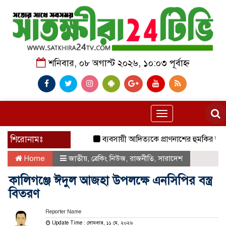
শনিবার, ০৮ অগাস্ট ২০২৬, ১০:০৩ পূর্বাহ্ন
Toggle
navigation
শিরোনামঃ
ব্যবসায়ী আদিত্যকে প্রাণনাশের হুমকির অভিযোগ
Home
জাতীয়
,
ব্রেকিং নিউজ
,
রাজনীতি
,
সারাদেশ
কালিগঞ্জে ঈদুল আজহা উপলক্ষে এনসিপির বস্ত্র
বিতরণ
Reporter Name
Update Time : সোমবার, ১১ মে, ২০২৬