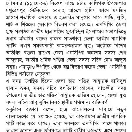
সোমবার (১১ মে-২৬) বিকেল সাড়ে ৪টায় কালিগঞ্জ উপজেলার
মথুরেশপুর ইউনিয়নের চরদাহ আহলে হাদিস জামে মসজিদ
প্রাঙ্গণে শতাধিক অসহায় ও হতদরিদ্র মানুষের মাঝে শাড়ি, লুঙ্গি,
শার্ট ও শিশুদের ফোরাক বিতরণ করা হয়েছে। এনসিপির জেলা
মুখ্য সংগঠক জাতীয় ছাত্র শক্তির মুজাহিদুল ইসলামের সভাপতিত্বে
প্রধান অতিথির বক্তব্য রাখেন সাতক্ষীরা জেলা জাতীয় নাগরিক
পার্টির প্রধান সমন্বয়কারী কামরুজ্জামান বুলু। অনুষ্ঠানে বিশেষ
অতিথির বক্তব্য রাখেন জেলা এনসিপির অন্যতম সদস্য শেখ
আব্দুল্লাহ, জাতীয় শ্রমিক শক্তির জেলা সদস্য সচিব মোঃ আব্দুস
সবুর। এছাড়াও উপস্থিত থেকে বস্ত্র বিতরণ করেন জেলা এনসিপির
বিভিন্ন পর্যায়ের নেতৃবৃন্দ।
এ সময় উপস্থিত ছিলেন জেলা ছাত্র শক্তির আহ্বায়ক হাসিবুল
হাসান রূমন, সদস্য সচিব বখতিয়ার হোসেন, সাতক্ষীরা সদর
উপজেলা জাতীয় ছাত্র শক্তির আহ্বায়ক তাজিম হোসেন, জেলা যুগ্ম
সদস্য সচিব আবু সুফিয়ানসহ স্থানীয় গণ্যমান্য ব্যক্তিবর্গ।
অনুষ্ঠানে বক্তারা বলেন, ছাত্র আন্দোলনের মাধ্যমে নতুন
বাংলাদেশের যে স্বপ্ন শুরু হয়েছে, তা বাস্তবায়নে জাতীয় নাগরিক
পার্টি কাজ করে যাচ্ছে। তারা সকলকে এনসিপির পাশে থাকার
আহ্বান জানান এবং ভবিষ্যতে দলটি রাষ্ট্রীয় ক্ষমতায় এসে দেশের