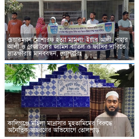
চেয়ারম্যান মোশারফ হত্যা মামলা: ইয়ার আলী, বাহার
আলী ও রেজাউলের জামিন বাতিল ও ফাঁসির দাবিতে
সাতক্ষীরায় মানববন্ধন, পোস্টারিং
কালিগঞ্জে মহিলা মাদ্রাসার মুহতামিমের বিরুদ্ধে
অনৈতিক আচরণের অভিযোগে তোলপাড়