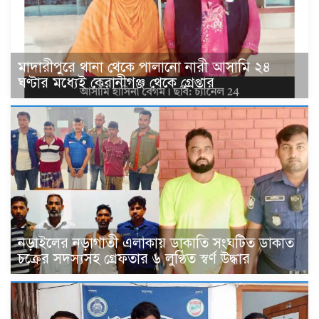
মাদারীপুরে থানা থেকে পালানো নারী আসামি ২৪
ঘণ্টার মধ্যেই কেরানীগঞ্জ থেকে গ্রেপ্তার
নড়াইলের নড়াগাতী এলাকায় ডাকাতি সংঘটিত ডাকাত
চক্রের সদস্যসহ গ্রেফতার ৬ লুণ্ঠিত স্বর্ণ উদ্ধার