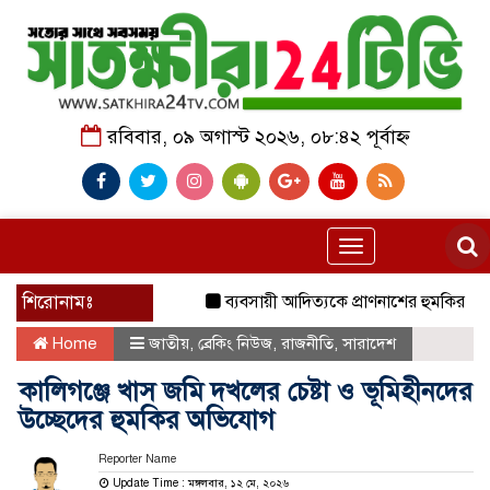
রবিবার, ০৯ অগাস্ট ২০২৬, ০৮:৪২ পূর্বাহ্ন
Toggle
navigation
শিরোনামঃ
ব্যবসায়ী আদিত্যকে প্রাণনাশের হুমকির অভিযোগ
Home
জাতীয়
,
ব্রেকিং নিউজ
,
রাজনীতি
,
সারাদেশ
কালিগঞ্জে খাস জমি দখলের চেষ্টা ও ভূমিহীনদের
উচ্ছেদের হুমকির অভিযোগ
Reporter Name
Update Time : মঙ্গলবার, ১২ মে, ২০২৬