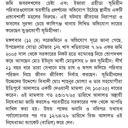
জমি জবরদখলের চেষ্টা এবং ইজারা গ্রহীতা ভূমিহীন
পরিবারগুলোকে ভয়ভীতি প্রদর্শনের অভিযোগ উঠেছে স্থানীয় একটি
প্রভাবশালী মহলের বিরুদ্ধে। এই ঘটনায় জীবনের নিরাপত্তা ও
ফসলের সুরক্ষা চেয়ে কালিগঞ্জ থানায় লিখিত অভিযোগ দায়ের
করেছেন ভুক্তভোগী ভূমিহীনরা।
মঙ্গলবার (১২ মে) সরেজমিনে ও অভিযোগ সূত্রে জানা গেছে,
উপজেলার সোতা মৌজার ১নং খাস খতিয়ানের ৭.৬৬ একর জমি
২০০৫ সাল থেকে সরকারের নিকট হতে বন্দোবস্ত নিয়ে ভোগদখল
করে আসছেন মোঃ ইউনুস আলী মোড়লসহ ৮ জন ভূমিহীন। দীর্ঘ
২১ বছর ধরে তারা সেখানে মাছ চাষ ও ফসল ফলিয়ে পরিবার
পরিজন নিয়ে জীবন জীবিকা নির্বাহ করছেন। ভূমিহীনদের
উচ্ছেদের উদ্দেশ্যে বিবাদী মোঃ শাহনুর মোল্যা ও তার সহযোগীরা
ইতিপূর্বে আদালতে একটি দেওয়ানী মামলা (নং ১০৫/২৫) দায়ের
করেন। ওই মামলায় গত ২৩/০৭/২৫ তারিখে আদালত অস্থায়ী
নিষেধাজ্ঞা জারি করলেও পরবর্তীতে সরকারের পক্ষ থেকে আপত্তি
দাখিল করা হয়। উভয় পক্ষের শুনানি ও নথিপত্র যথাযথ
পর্যালোচনার পর গত ১২/০৪/২৬ তারিখে বিজ্ঞ আদালত ওই
নিষেধাজ্ঞা ভ্যাকেট (বাতিল) করে দেন।