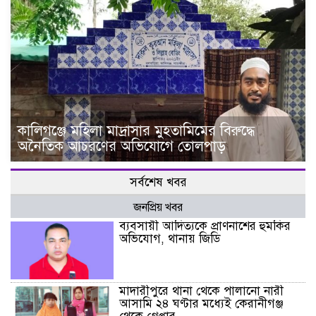
কালিগঞ্জে মহিলা মাদ্রাসার মুহতামিমের বিরুদ্ধে
অনৈতিক আচরণের অভিযোগে তোলপাড়
সর্বশেষ খবর
জনপ্রিয় খবর
ব্যবসায়ী আদিত্যকে প্রাণনাশের হুমকির
অভিযোগ, থানায় জিডি
মাদারীপুরে থানা থেকে পালানো নারী
আসামি ২৪ ঘণ্টার মধ্যেই কেরানীগঞ্জ