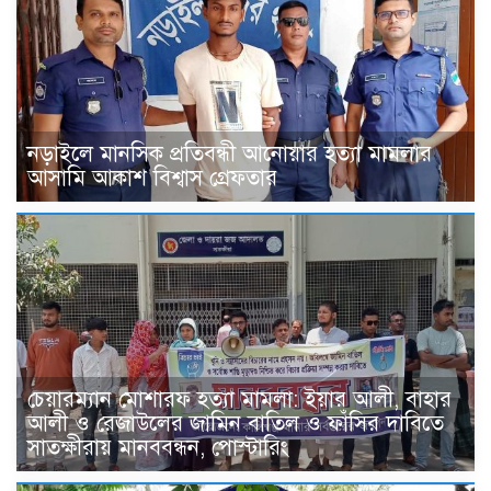
নড়াইলে মানসিক প্রতিবন্ধী আনোয়ার হত্যা মামলার
আসামি আকাশ বিশ্বাস গ্রেফতার
চেয়ারম্যান মোশারফ হত্যা মামলা: ইয়ার আলী, বাহার
আলী ও রেজাউলের জামিন বাতিল ও ফাঁসির দাবিতে
সাতক্ষীরায় মানববন্ধন, পোস্টারিং