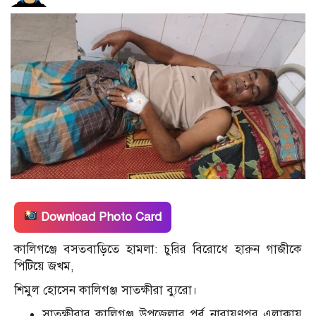
Download Photo Card
কালিগঞ্জে বসতবাড়িতে হামলা: চুরির বিরোধে হারুন গাজীকে
পিটিয়ে জখম,
শিমুল হোসেন কালিগঞ্জ সাতক্ষীরা ব্যুরো।
সাতক্ষীরার কালিগঞ্জ উপজেলার পূর্ব নারায়ণপুর এলাকায়