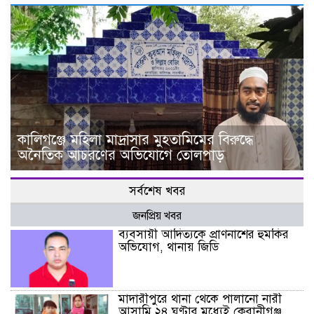
কালিগঞ্জে মহিলা মাদ্রাসার মুহতামিমের বিরুদ্ধে
অনৈতিক আচরণের অভিযোগে তোলপাড়
সর্বশেষ খবর
জনপ্রিয় খবর
ব্যবসায়ী আদিত্যকে প্রাণনাশের হুমকির
অভিযোগ, থানায় জিডি
মাদারীপুরে থানা থেকে পালানো নারী
আসামি ২৪ ঘণ্টার মধ্যেই কেরানীগঞ্জ