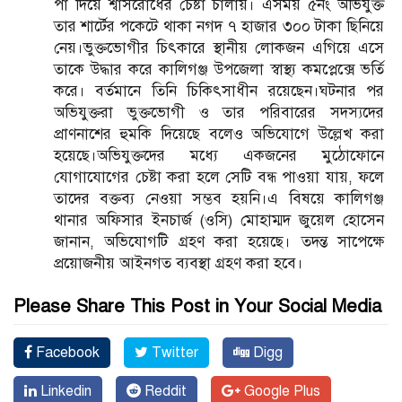
পা দিয়ে শ্বাসরোধের চেষ্টা চালায়। এসময় ৫নং অভিযুক্ত
তার শার্টের পকেটে থাকা নগদ ৭ হাজার ৩০০ টাকা ছিনিয়ে
নেয়।ভুক্তভোগীর চিৎকারে স্থানীয় লোকজন এগিয়ে এসে
তাকে উদ্ধার করে কালিগঞ্জ উপজেলা স্বাস্থ্য কমপ্লেক্সে ভর্তি
করে। বর্তমানে তিনি চিকিৎসাধীন রয়েছেন।ঘটনার পর
অভিযুক্তরা ভুক্তভোগী ও তার পরিবারের সদস্যদের
প্রাণনাশের হুমকি দিয়েছে বলেও অভিযোগে উল্লেখ করা
হয়েছে।অভিযুক্তদের মধ্যে একজনের মুঠোফোনে
যোগাযোগের চেষ্টা করা হলে সেটি বন্ধ পাওয়া যায়, ফলে
তাদের বক্তব্য নেওয়া সম্ভব হয়নি।এ বিষয়ে কালিগঞ্জ
থানার অফিসার ইনচার্জ (ওসি) মোহাম্মদ জুয়েল হোসেন
জানান, অভিযোগটি গ্রহণ করা হয়েছে। তদন্ত সাপেক্ষে
প্রয়োজনীয় আইনগত ব্যবস্থা গ্রহণ করা হবে।
Please Share This Post in Your Social Media
Facebook
Twitter
Digg
Linkedin
Reddit
Google Plus