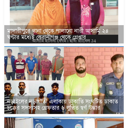
মাদারীপুরে থানা থেকে পালানো নারী আসামি ২৪
ঘণ্টার মধ্যেই কেরানীগঞ্জ থেকে গ্রেপ্তার
নড়াইলের নড়াগাতী এলাকায় ডাকাতি সংঘটিত ডাকাত
চক্রের সদস্যসহ গ্রেফতার ৬ লুণ্ঠিত স্বর্ণ উদ্ধার