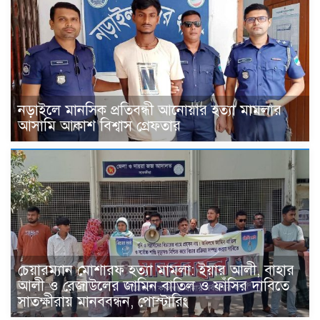
নড়াইলে মানসিক প্রতিবন্ধী আনোয়ার হত্যা মামলার
আসামি আকাশ বিশ্বাস গ্রেফতার
চেয়ারম্যান মোশারফ হত্যা মামলা: ইয়ার আলী, বাহার
আলী ও রেজাউলের জামিন বাতিল ও ফাঁসির দাবিতে
সাতক্ষীরায় মানববন্ধন, পোস্টারিং