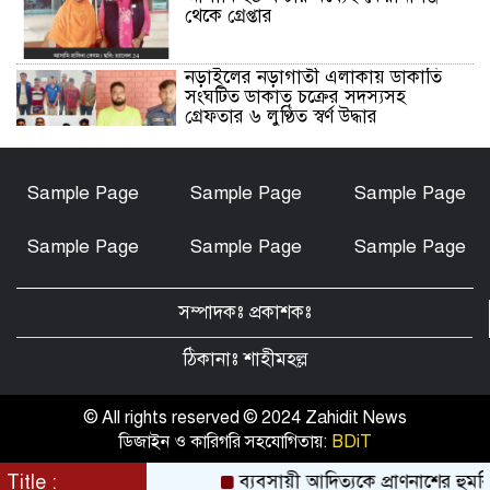
থেকে গ্রেপ্তার
নড়াইলের নড়াগাতী এলাকায় ডাকাতি
সংঘটিত ডাকাত চক্রের সদস্যসহ
গ্রেফতার ৬ লুণ্ঠিত স্বর্ণ উদ্ধার
নড়াইলে মানসিক প্রতিবন্ধী আনোয়ার
Sample Page
Sample Page
Sample Page
হত্যা মামলার আসামি আকাশ বিশ্বাস
গ্রেফতার
Sample Page
Sample Page
Sample Page
চেয়ারম্যান মোশারফ হত্যা মামলা: ইয়ার
আলী, বাহার আলী ও রেজাউলের জামিন
সম্পাদকঃ প্রকাশকঃ
বাতিল ও ফাঁসির দাবিতে সাতক্ষীরায়
মানববন্ধন, পোস্টারিং
ঠিকানাঃ শাহীমহল্ল
কালিগঞ্জে মহিলা মাদ্রাসার মুহতামিমের
বিরুদ্ধে অনৈতিক আচরণের অভিযোগে
© All rights reserved © 2024 Zahidit News
তোলপাড়
ডিজাইন ও কারিগরি সহযোগিতায়:
BDiT
পটুয়াখালীতে আমতলীর শ্রমিক দল
Title :
ব্যবসায়ী আদিত্যকে প্রাণনাশের হুমকির