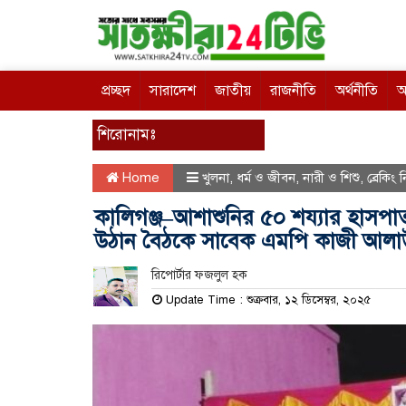
প্রচ্ছদ
সারাদেশ
জাতীয়
রাজনীতি
অর্থনীতি
আ
শিরোনামঃ
Home
খুলনা
,
ধর্ম ও জীবন
,
নারী ও শিশু
,
ব্রেকিং
কালিগঞ্জ–আশাশুনির ৫০ শয্যার হাসপাতাল
উঠান বৈঠকে সাবেক এমপি কাজী আলাউ
রিপোর্টার ফজলুল হক
Update Time : শুক্রবার, ১২ ডিসেম্বর, ২০২৫