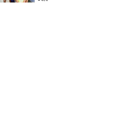
নড়াইলে মানসিক প্রতিবন্ধী
আনোয়ার হত্যা মামলার আসামি
আকাশ বিশ্বাস গ্রেফতার
চেয়ারম্যান মোশারফ হত্যা মামলা:
ইয়ার আলী, বাহার আলী ও
রেজাউলের জামিন বাতিল ও ফাঁসির
দাবিতে সাতক্ষীরায় মানববন্ধন,
পোস্টারিং
কালিগঞ্জে মহিলা মাদ্রাসার
মুহতামিমের বিরুদ্ধে অনৈতিক
আচরণের অভিযোগে তোলপাড়
পটুয়াখালীতে আমতলীর শ্রমিক দল
সভাপতিকে কুপিয়ে ও পিটিয়ে হত্যা
ডুমুরিয়ার শাহাপুর বাজার বণিক
সমিতির ত্রি-বার্ষিক নির্বাচন আগামী
শনিবার: বিপুল ভোটে বিজয়ী
হওয়ার দৌড়ে এগিয়ে সভাপতি
পদপ্রার্থী একেএম জাব্বার ইকবাল