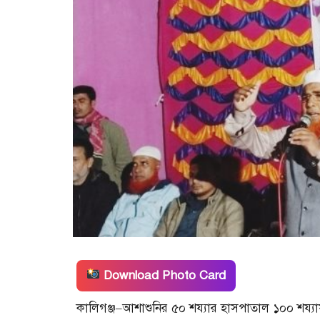
Download Photo Card
কালিগঞ্জ–আশাশুনির ৫০ শয্যার হাসপাতাল ১০০ শয্যায়