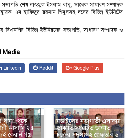
ির সভাপতি শেখ নাজমুল ইসলাম বাবু, সাবেক সাধারণ সম্পাদক
্বায়ক এম হাফিজুর রহমান শিমুলসহ দলের বিভিন্ন ইউনিটের
সহ বিএনপির বিভিন্ন ইউনিয়নের সভাপতি, সাধারণ সম্পাদক ও
l Media
Linkedin
Reddit
Google Plus
ে থানা থেকে
নড়াইলের নড়াগাতী এলাকায়
ারী আসামি ২৪
ডাকাতি সংঘটিত ডাকাত
যেই কেরানীগঞ্জ
চক্রের সদস্যসহ গ্রেফতার ৬