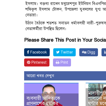
ইসলাম। বক্তব্য রাখেন মথুরেশপুর ইউনিয়ন বিএনপ
শফিকুল ইসলাম টোকন, উপজেলা যুবদলের যুগ্ম আহ
নেতারা।
উঠান বৈঠকে শতশত সনাতন ধর্মাবলম্বী নারী–পুরুষ
নেতাকর্মীরা উপস্থিত ছিলেন।
Please Share This Post in Your Socia
Facebook
Twitter
Digg
Pinterest
Print
আরো খবর দেখুন
মাদারীপুর
ব্যবসায়ী আদিত্যকে
পালানো ন
প্রাণনাশের হুমকির
ঘণ্টার মধ্