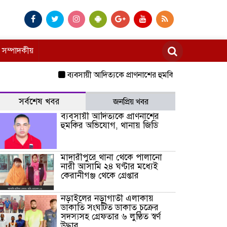
সম্পাদকীয়
ব্যবসায়ী আদিত্যকে প্রাণনাশের হুমকির অভিযোগ, থানায় জিডি
সর্বশেষ খবর
জনপ্রিয় খবর
ব্যবসায়ী আদিত্যকে প্রাণনাশের
হুমকির অভিযোগ, থানায় জিডি
মাদারীপুরে থানা থেকে পালানো
নারী আসামি ২৪ ঘণ্টার মধ্যেই
কেরানীগঞ্জ থেকে গ্রেপ্তার
নড়াইলের নড়াগাতী এলাকায়
ডাকাতি সংঘটিত ডাকাত চক্রের
সদস্যসহ গ্রেফতার ৬ লুণ্ঠিত স্বর্ণ
উদ্ধার