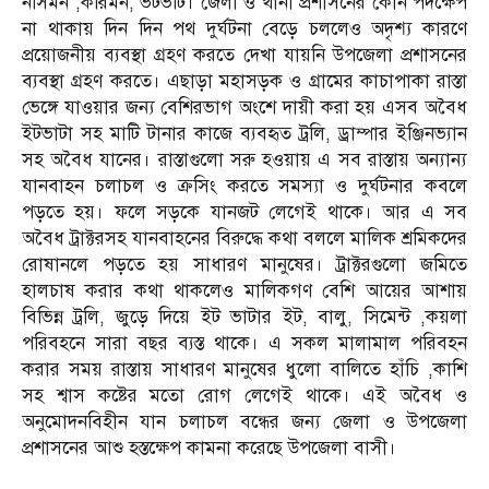
নসিমন ,করিমন, ভটভটি। জেলা ও থানা প্রশাসনের কোন পদক্ষেপ
না থাকায় দিন দিন পথ দুর্ঘটনা বেড়ে চললেও অদৃশ্য কারণে
প্রয়োজনীয় ব্যবস্থা গ্রহণ করতে দেখা যায়নি উপজেলা প্রশাসনের
ব্যবস্থা গ্রহণ করতে। এছাড়া মহাসড়ক ও গ্রামের কাচাপাকা রাস্তা
ভেঙ্গে যাওয়ার জন্য বেশিরভাগ অংশে দায়ী করা হয় এসব অবৈধ
ইটভাটা সহ মাটি টানার কাজে ব্যবহৃত ট্রলি, ড্রাম্পার ইঞ্জিনভ্যান
সহ অবৈধ যানের। রাস্তাগুলো সরু হওয়ায় এ সব রাস্তায় অন্যান্য
যানবাহন চলাচল ও ক্রসিং করতে সমস্যা ও দুর্ঘটনার কবলে
পড়তে হয়। ফলে সড়কে যানজট লেগেই থাকে। আর এ সব
অবৈধ ট্রাক্টরসহ যানবাহনের বিরুদ্ধে কথা বললে মালিক শ্রমিকদের
রোষানলে পড়তে হয় সাধারণ মানুষের। ট্রাক্টরগুলো জমিতে
হালচাষ করার কথা থাকলেও মালিকগণ বেশি আয়ের আশায়
বিভিন্ন ট্রলি, জুড়ে দিয়ে ইট ভাটার ইট, বালু, সিমেন্ট ,কয়লা
পরিবহনে সারা বছর ব্যস্ত থাকে। এ সকল মালামাল পরিবহন
করার সময় রাস্তায় সাধারণ মানুষের ধুলো বালিতে হাঁচি ,কাশি
সহ শ্বাস কষ্টের মতো রোগ লেগেই থাকে। এই অবৈধ ও
অনুমোদনবিহীন যান চলাচল বন্ধের জন্য জেলা ও উপজেলা
প্রশাসনের আশু হস্তক্ষেপ কামনা করেছে উপজেলা বাসী।