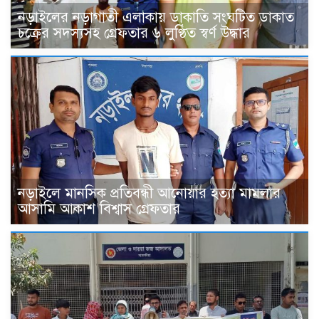
নড়াইলের নড়াগাতী এলাকায় ডাকাতি সংঘটিত ডাকাত
চক্রের সদস্যসহ গ্রেফতার ৬ লুণ্ঠিত স্বর্ণ উদ্ধার
নড়াইলে মানসিক প্রতিবন্ধী আনোয়ার হত্যা মামলার
আসামি আকাশ বিশ্বাস গ্রেফতার