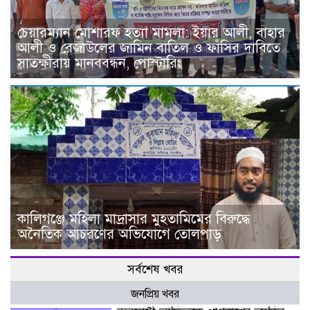
চেয়ারম্যান মোশারফ হত্যা মামলা: ইয়ার আলী, বাহার
আলী ও রেজাউলের জামিন বাতিল ও ফাঁসির দাবিতে
সাতক্ষীরায় মানববন্ধন, পোস্টারিং
কালিগঞ্জে মহিলা মাদ্রাসার মুহতামিমের বিরুদ্ধে
অনৈতিক আচরণের অভিযোগে তোলপাড়
সর্বশেষ খবর
জনপ্রিয় খবর