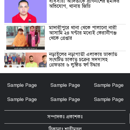
ব্যবসায়ী আদিত্যকে প্রাণনাশের হুমকির
অভিযোগ, থানায় জিডি
মাদারীপুরে থানা থেকে পালানো নারী
আসামি ২৪ ঘণ্টার মধ্যেই কেরানীগঞ্জ
থেকে গ্রেপ্তার
নড়াইলের নড়াগাতী এলাকায় ডাকাতি
সংঘটিত ডাকাত চক্রের সদস্যসহ
গ্রেফতার ৬ লুণ্ঠিত স্বর্ণ উদ্ধার
নড়াইলে মানসিক প্রতিবন্ধী আনোয়ার
Sample Page
Sample Page
Sample Page
হত্যা মামলার আসামি আকাশ বিশ্বাস
গ্রেফতার
Sample Page
Sample Page
Sample Page
চেয়ারম্যান মোশারফ হত্যা মামলা: ইয়ার
আলী, বাহার আলী ও রেজাউলের জামিন
সম্পাদকঃ প্রকাশকঃ
বাতিল ও ফাঁসির দাবিতে সাতক্ষীরায়
মানববন্ধন, পোস্টারিং
ঠিকানাঃ শাহীমহল্ল