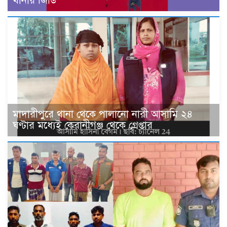
থানায় জিডি
মাদারীপুরে থানা থেকে পালানো নারী আসামি ২৪
ঘণ্টার মধ্যেই কেরানীগঞ্জ থেকে গ্রেপ্তার