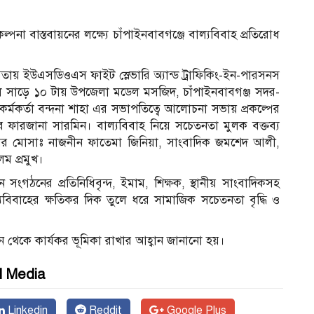
পনা বাস্তবায়নের লক্ষ্যে চাঁপাইনবাবগঞ্জে বাল্যবিবাহ প্রতিরোধ
গিতায় ইউএসডিওএস ফাইট স্লেভারি অ্যান্ড ট্রাফিকিং-ইন-পারসনস
সাড়ে ১০ টায় উপজেলা মডেল মসজিদ, চাঁপাইনবাবগঞ্জ সদর-
্মকর্তা বন্দনা শাহা এর সভাপতিত্বে আলোচনা সভায় প্রকল্পের
ফিসার ফারজানা সারমিন। বাল্যবিবাহ নিয়ে সচেতনতা মুলক বক্তব্য
েয়র মোসাঃ নাজনীন ফাতেমা জিনিয়া, সাংবাদিক জমশেদ আলী,
 প্রমুখ।
ন সংগঠনের প্রতিনিধিবৃন্দ, ইমাম, শিক্ষক, স্থানীয় সাংবাদিকসহ
বাল্যবিবাহের ক্ষতিকর দিক তুলে ধরে সামাজিক সচেতনতা বৃদ্ধি ও
ন থেকে কার্যকর ভূমিকা রাখার আহ্বান জানানো হয়।
l Media
Linkedin
Reddit
Google Plus