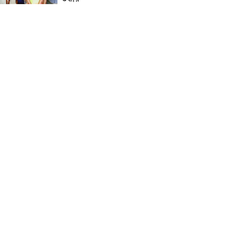
নড়াইলে মানসিক প্রতিবন্ধী
আনোয়ার হত্যা মামলার আসামি
আকাশ বিশ্বাস গ্রেফতার
চেয়ারম্যান মোশারফ হত্যা মামলা:
ইয়ার আলী, বাহার আলী ও
রেজাউলের জামিন বাতিল ও ফাঁসির
দাবিতে সাতক্ষীরায় মানববন্ধন,
পোস্টারিং
কালিগঞ্জে মহিলা মাদ্রাসার
মুহতামিমের বিরুদ্ধে অনৈতিক
আচরণের অভিযোগে তোলপাড়
পটুয়াখালীতে আমতলীর শ্রমিক দল
সভাপতিকে কুপিয়ে ও পিটিয়ে হত্যা
ডুমুরিয়ার শাহাপুর বাজার বণিক
সমিতির ত্রি-বার্ষিক নির্বাচন আগামী
শনিবার: বিপুল ভোটে বিজয়ী
হওয়ার দৌড়ে এগিয়ে সভাপতি
পদপ্রার্থী একেএম জাব্বার ইকবাল