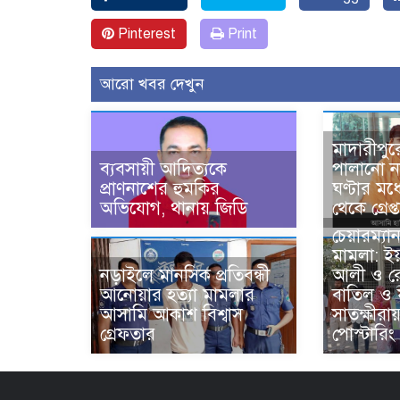
Pinterest
Print
আরো খবর দেখুন
মাদারীপুর
ব্যবসায়ী আদিত্যকে
পালানো ন
প্রাণনাশের হুমকির
ঘণ্টার মধ্
অভিযোগ, থানায় জিডি
থেকে গ্রেপ্
চেয়ারম্যা
মামলা: ই
নড়াইলে মানসিক প্রতিবন্ধী
আলী ও র
আনোয়ার হত্যা মামলার
বাতিল ও 
আসামি আকাশ বিশ্বাস
সাতক্ষীরা
গ্রেফতার
পোস্টারিং