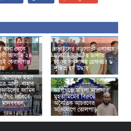
ে থানা থেকে
নড়াইলের নড়াগাতী এলাকায়
ারী আসামি ২৪
ডাকাতি সংঘটিত ডাকাত
যেই কেরানীগঞ্জ
চক্রের সদস্যসহ গ্রেফতার ৬
তার
লুণ্ঠিত স্বর্ণ উদ্ধার
ন মোশারফ হত্যা
য়ার আলী, বাহার
েজাউলের জামিন
কালিগঞ্জে মহিলা মাদ্রাসার
ফাঁসির দাবিতে
মুহতামিমের বিরুদ্ধে
য় মানববন্ধন,
অনৈতিক আচরণের
অভিযোগে তোলপাড়