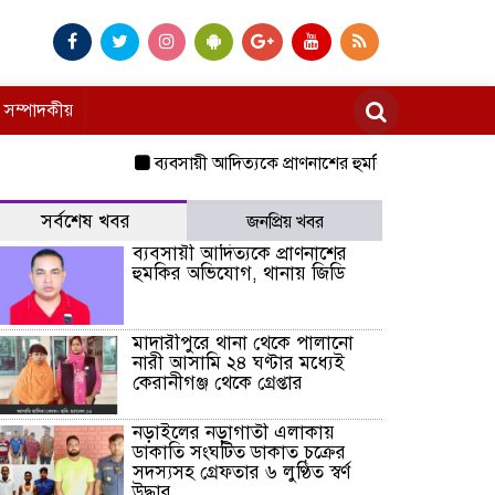
সম্পাদকীয়
ব্যবসায়ী আদিত্যকে প্রাণনাশের হুমকির অভিযোগ, থানায় জি
সর্বশেষ খবর
জনপ্রিয় খবর
ব্যবসায়ী আদিত্যকে প্রাণনাশের
হুমকির অভিযোগ, থানায় জিডি
মাদারীপুরে থানা থেকে পালানো
নারী আসামি ২৪ ঘণ্টার মধ্যেই
কেরানীগঞ্জ থেকে গ্রেপ্তার
নড়াইলের নড়াগাতী এলাকায়
ডাকাতি সংঘটিত ডাকাত চক্রের
সদস্যসহ গ্রেফতার ৬ লুণ্ঠিত স্বর্ণ
উদ্ধার