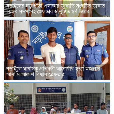
নড়াইলের নড়াগাতী এলাকায় ডাকাতি সংঘটিত ডাকাত
চক্রের সদস্যসহ গ্রেফতার ৬ লুণ্ঠিত স্বর্ণ উদ্ধার
নড়াইলে মানসিক প্রতিবন্ধী আনোয়ার হত্যা মামলার
আসামি আকাশ বিশ্বাস গ্রেফতার