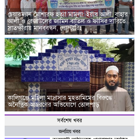
চেয়ারম্যান মোশারফ হত্যা মামলা: ইয়ার আলী, বাহার
আলী ও রেজাউলের জামিন বাতিল ও ফাঁসির দাবিতে
সাতক্ষীরায় মানববন্ধন, পোস্টারিং
কালিগঞ্জে মহিলা মাদ্রাসার মুহতামিমের বিরুদ্ধে
অনৈতিক আচরণের অভিযোগে তোলপাড়
সর্বশেষ খবর
জনপ্রিয় খবর