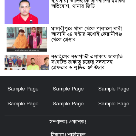
ব্যবসায়ী আদিত্যকে প্রাণনাশের হুমকির
অভিযোগ, থানায় জিডি
মাদারীপুরে থানা থেকে পালানো নারী
আসামি ২৪ ঘণ্টার মধ্যেই কেরানীগঞ্জ
থেকে গ্রেপ্তার
নড়াইলের নড়াগাতী এলাকায় ডাকাতি
সংঘটিত ডাকাত চক্রের সদস্যসহ
গ্রেফতার ৬ লুণ্ঠিত স্বর্ণ উদ্ধার
নড়াইলে মানসিক প্রতিবন্ধী আনোয়ার
Sample Page
Sample Page
Sample Page
হত্যা মামলার আসামি আকাশ বিশ্বাস
গ্রেফতার
Sample Page
Sample Page
Sample Page
চেয়ারম্যান মোশারফ হত্যা মামলা: ইয়ার
আলী, বাহার আলী ও রেজাউলের জামিন
সম্পাদকঃ প্রকাশকঃ
বাতিল ও ফাঁসির দাবিতে সাতক্ষীরায়
মানববন্ধন, পোস্টারিং
ঠিকানাঃ শাহীমহল্ল