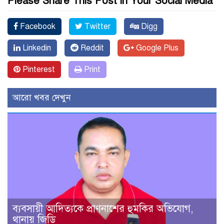
Please Share This Post in Your Social Media
Facebook
Twitter
Digg
Linkedin
Reddit
Google Plus
Pinterest
Print
আরো খবর দেখুন
ব্যবসায়ী আদিত্যকে প্রাণনাশের হুমকির অভিযোগ,
থানায় জিডি