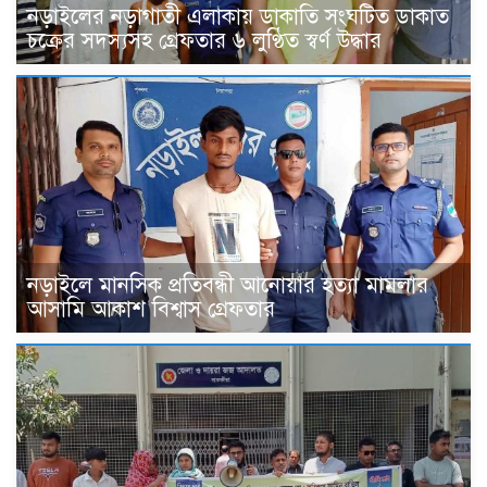
নড়াইলের নড়াগাতী এলাকায় ডাকাতি সংঘটিত ডাকাত
চক্রের সদস্যসহ গ্রেফতার ৬ লুণ্ঠিত স্বর্ণ উদ্ধার
নড়াইলে মানসিক প্রতিবন্ধী আনোয়ার হত্যা মামলার
আসামি আকাশ বিশ্বাস গ্রেফতার