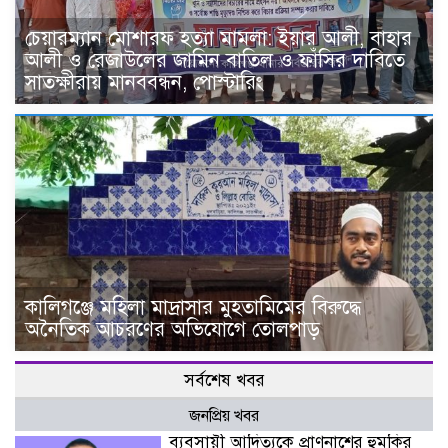
চেয়ারম্যান মোশারফ হত্যা মামলা: ইয়ার আলী, বাহার
আলী ও রেজাউলের জামিন বাতিল ও ফাঁসির দাবিতে
সাতক্ষীরায় মানববন্ধন, পোস্টারিং
কালিগঞ্জে মহিলা মাদ্রাসার মুহতামিমের বিরুদ্ধে
অনৈতিক আচরণের অভিযোগে তোলপাড়
সর্বশেষ খবর
জনপ্রিয় খবর
ব্যবসায়ী আদিত্যকে প্রাণনাশের হুমকির