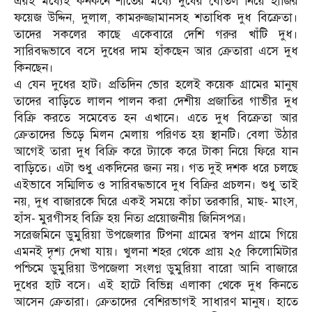
এরই মধ্যেই কনকনে শীতের মধ্যে দুধের বোতল নিয়ে হাজির
ফয়েজ উদ্দিন, দুলাল, কামরুজ্জামানসহ শতাধিক দুধ বিক্রেতা।
তাদের সকলের কাছে একেবারে দেশি গরুর খাঁটি দুধ।
সারিবদ্ধভাবে বসে দুধের দাম হাঁকছেন আর ক্রেতারা এসে দুধ
কিনছেন।
এ যেন দুধের হাট। প্রতিদিন ভোর হলেই কয়েক গ্রামের মানুষ
তাদের বাড়িতে লালন পালন করা দেশীয় প্রজাতির গাভীর দুধ
বিক্রি করতে সমেবেত হন এখানে। এতে দুধ বিক্রেতা আর
ক্রেতাদের ভিড়ে মিলন মেলায় পরিণত হয় স্থানটি। বেলা উঠার
আগেই তারা দুধ বিক্রি করে ট্যাকে করে টাকা নিয়ে ফিরে যান
বাড়িতে। এটা শুধু একদিনের জন্য নয়। গত দুই দশক ধরে চলছে
এইভাবে সম্মিলিত ও সারিবদ্ধভাবে দুধ বিক্রির প্রচলন। শুধু তাই
নয়, দুধ বাজারকে ঘিরে একই সময়ে কাঁচা তরকারি, মাছ- মাংস,
হাঁস- মুরগীসহ বিক্রি হয় নিত্য প্রয়োজনীয় জিনিসপত্র।
সরেজমিনে ডুমুরিয়া উপজেলার টিপনা গ্রামের স্বপন গ্রামে গিয়ে
এমনই দৃশ্য দেখা যায়। খুলনা শহর থেকে প্রায় ২৫ কিলোমিটার
পশ্চিমে ডুমুরিয়া উপজেলা সংলগ্ন ডুমুরিয়া বারো আনি বাজারে
দুধের হাট বসে। এই হাটে বিভিন্ন এলাকা থেকে দুধ কিনতে
আসেন ক্রেতারা। ক্রেতাদের বেশিরভাগই সাধারণ মানুষ। হাতে