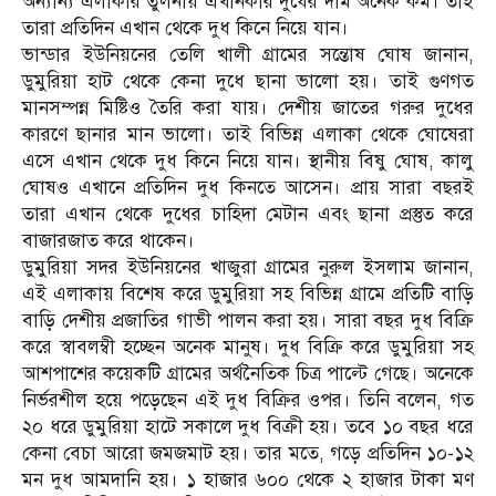
অন্যান্য এলাকার তুলনায় এখানকার দুধের দাম অনেক কম। তাই
তারা প্রতিদিন এখান থেকে দুধ কিনে নিয়ে যান।
ভান্ডার ইউনিয়নের তেলি খালী গ্রামের সন্তোষ ঘোষ জানান,
ডুমুরিয়া হাট থেকে কেনা দুধে ছানা ভালো হয়। তাই গুণগত
মানসম্পন্ন মিষ্টিও তৈরি করা যায়। দেশীয় জাতের গরুর দুধের
কারণে ছানার মান ভালো। তাই বিভিন্ন এলাকা থেকে ঘোষেরা
এসে এখান থেকে দুধ কিনে নিয়ে যান। স্থানীয় বিষু ঘোষ, কালু
ঘোষও এখানে প্রতিদিন দুধ কিনতে আসেন। প্রায় সারা বছরই
তারা এখান থেকে দুধের চাহিদা মেটান এবং ছানা প্রস্তুত করে
বাজারজাত করে থাকেন।
ডুমুরিয়া সদর ইউনিয়নের খাজুরা গ্রামের নুরুল ইসলাম জানান,
এই এলাকায় বিশেষ করে ডুমুরিয়া সহ বিভিন্ন গ্রামে প্রতিটি বাড়ি
বাড়ি দেশীয় প্রজাতির গাভী পালন করা হয়। সারা বছর দুধ বিক্রি
করে স্বাবলম্বী হচ্ছেন অনেক মানুষ। দুধ বিক্রি করে ডুমুরিয়া সহ
আশপাশের কয়েকটি গ্রামের অর্থনৈতিক চিত্র পাল্টে গেছে। অনেকে
নির্ভরশীল হয়ে পড়েছেন এই দুধ বিক্রির ওপর। তিনি বলেন, গত
২০ ধরে ডুমুরিয়া হাটে সকালে দুধ বিক্রী হয়। তবে ১০ বছর ধরে
কেনা বেচা আরো জমজমাট হয়। তার মতে, গড়ে প্রতিদিন ১০-১২
মন দুধ আমদানি হয়। ১ হাজার ৬০০ থেকে ২ হাজার টাকা মণ