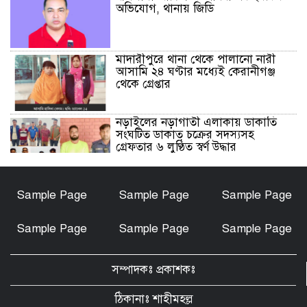
অভিযোগ, থানায় জিডি
মাদারীপুরে থানা থেকে পালানো নারী
আসামি ২৪ ঘণ্টার মধ্যেই কেরানীগঞ্জ
থেকে গ্রেপ্তার
নড়াইলের নড়াগাতী এলাকায় ডাকাতি
সংঘটিত ডাকাত চক্রের সদস্যসহ
গ্রেফতার ৬ লুণ্ঠিত স্বর্ণ উদ্ধার
নড়াইলে মানসিক প্রতিবন্ধী আনোয়ার
Sample Page
Sample Page
Sample Page
হত্যা মামলার আসামি আকাশ বিশ্বাস
গ্রেফতার
Sample Page
Sample Page
Sample Page
চেয়ারম্যান মোশারফ হত্যা মামলা: ইয়ার
আলী, বাহার আলী ও রেজাউলের জামিন
সম্পাদকঃ প্রকাশকঃ
বাতিল ও ফাঁসির দাবিতে সাতক্ষীরায়
মানববন্ধন, পোস্টারিং
ঠিকানাঃ শাহীমহল্ল