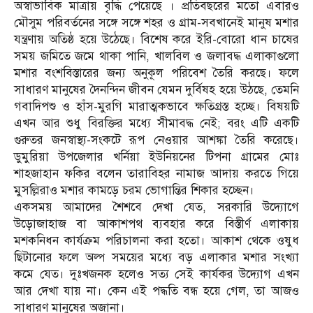
অস্বাভাবিক মাত্রায় বৃদ্ধি পেয়েছে । প্রতিবছরের মতো এবারও
মৌসুম পরিবর্তনের সঙ্গে সঙ্গে শহর ও গ্রাম-সবখানেই মানুষ মশার
যন্ত্রণায় অতিষ্ঠ হয়ে উঠেছে। বিশেষ করে ইরি-বোরো ধান চাষের
সময় জমিতে জমে থাকা পানি, খালবিল ও জলাবদ্ধ এলাকাগুলো
মশার বংশবিস্তারের জন্য অনুকূল পরিবেশ তৈরি করছে। ফলে
সাধারণ মানুষের দৈনন্দিন জীবন যেমন দুর্বিষহ হয়ে উঠছে, তেমনি
গবাদিপশু ও হাঁস-মুরগি মারাত্মকভাবে ক্ষতিগ্রস্ত হচ্ছে। বিষয়টি
এখন আর শুধু বিরক্তির মধ্যে সীমাবদ্ধ নেই; বরং এটি একটি
গুরুতর জনস্বাস্থ্য-সংকটে রূপ নেওয়ার আশঙ্কা তৈরি করেছে।
ডুমুরিয়া উপজেলার খর্নিয়া ইউনিয়নের টিপনা গ্রামের মোঃ
শাহজাহান ফকির বলেন তারাবিহর নামাজ আদায় করতে গিয়ে
মুসল্লিরাও মশার কামড়ে চরম ভোগান্তির শিকার হচ্ছেন।
একসময় আমাদের শৈশবে‌ দেখা যেত, সরকারি উদ্যোগে
উড়োজাহাজ বা আকাশপথ ব্যবহার করে বিস্তীর্ণ এলাকায়
মশকনিধন কার্যক্রম পরিচালনা করা হতো। আকাশ থেকে ওষুধ
ছিটানোর ফলে অল্প সময়ের মধ্যে বড় এলাকার মশার সংখ্যা
কমে যেত। দুঃখজনক হলেও সত্য সেই কার্যকর উদ্যোগ এখন
আর দেখা যায় না। কেন এই পদ্ধতি বন্ধ হয়ে গেল, তা আজও
সাধারণ মানুষের অজানা।