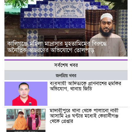
কালিগঞ্জে মহিলা মাদ্রাসার মুহতামিমের বিরুদ্ধে
অনৈতিক আচরণের অভিযোগে তোলপাড়
সর্বশেষ খবর
জনপ্রিয় খবর
ব্যবসায়ী আদিত্যকে প্রাণনাশের হুমকির
অভিযোগ, থানায় জিডি
মাদারীপুরে থানা থেকে পালানো নারী
আসামি ২৪ ঘণ্টার মধ্যেই কেরানীগঞ্জ
থেকে গ্রেপ্তার