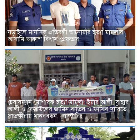
নড়াইলে মানসিক প্রতিবন্ধী আনোয়ার হত্যা মামলার
আসামি আকাশ বিশ্বাস গ্রেফতার
চেয়ারম্যান মোশারফ হত্যা মামলা: ইয়ার আলী, বাহার
আলী ও রেজাউলের জামিন বাতিল ও ফাঁসির দাবিতে
সাতক্ষীরায় মানববন্ধন, পোস্টারিং