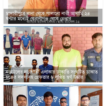
মাদারীপুরে থানা থেকে পালানো নারী আসামি ২৪
ঘণ্টার মধ্যেই কেরানীগঞ্জ থেকে গ্রেপ্তার
নড়াইলের নড়াগাতী এলাকায় ডাকাতি সংঘটিত ডাকাত
চক্রের সদস্যসহ গ্রেফতার ৬ লুণ্ঠিত স্বর্ণ উদ্ধার