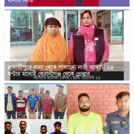
থানায় জিডি
মাদারীপুরে থানা থেকে পালানো নারী আসামি ২৪
ঘণ্টার মধ্যেই কেরানীগঞ্জ থেকে গ্রেপ্তার