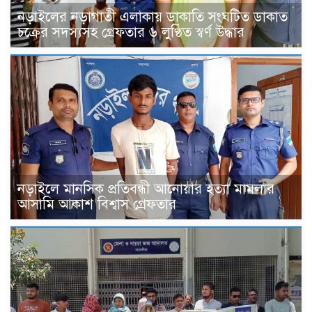
নড়াইলের নড়াগাতী এলাকায় ডাকাতি সংঘটিত ডাকাত
চক্রের সদস্যসহ গ্রেফতার ৬ লুণ্ঠিত স্বর্ণ উদ্ধার
নড়াইলে মানসিক প্রতিবন্ধী আনোয়ার হত্যা মামলার
আসামি আকাশ বিশ্বাস গ্রেফতার