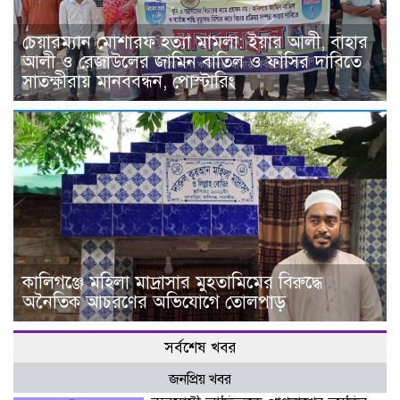
চেয়ারম্যান মোশারফ হত্যা মামলা: ইয়ার আলী, বাহার
আলী ও রেজাউলের জামিন বাতিল ও ফাঁসির দাবিতে
সাতক্ষীরায় মানববন্ধন, পোস্টারিং
কালিগঞ্জে মহিলা মাদ্রাসার মুহতামিমের বিরুদ্ধে
অনৈতিক আচরণের অভিযোগে তোলপাড়
সর্বশেষ খবর
জনপ্রিয় খবর