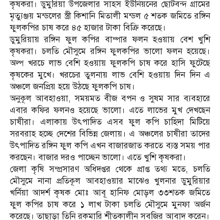
কৃষকরা। ডুমুরিয়া উপজেলার সাহস ইউনিয়নের ছোটবন্দ গ্রামের
মৃত্যুঞ্জয় মন্ডলের স্ত্রী কিশানি মিতালী মন্ডল ৫ শতক জমিতে রঙ্গিন
ফুলকপির চাষ করে ৪৫ হাজার টাকা বিক্রি করেছে।
ডুমুরিয়ায় রঙ্গিন ফুল কপির বাম্পার ফলন হওয়ায় বেশ খুশি
কৃষকরা। চলতি মৌসুমে রঙ্গিন ফুলকপির ভালো ফলন হয়েছে।
অল্প খরচে লাভ বেশি হওয়ায় ফুলকপি চাষ করে হাসি ফুটেছে
কৃষকের মুখে। খরচের তুলনায় লাভ বেশি হওয়ায় দিন দিন এ
অঞ্চলে জনপ্রিয় হয়ে উঠছে ফুলকপি চাষ।
অনুকূল আবহাওয়া, সময়মত বীজ বপন ও সুষম সার ব্যবহারে
এবার কফির ফলনও হয়েছে ভালো। এতে লাভের মুখ দেখছেন
চাষীরা। এলাকায় উৎপাদিত এসব ফুল কপি চাহিদা মিটিয়ে
সরবরাহ হচ্ছে দেশের বিভিন্ন জেলায়। এ অঞ্চলের চাষীরা তাদের
উৎপাদিত রঙ্গিন ফুল কপি এখন বাজারজাত করতে ব্যস্ত সময় পার
করছেন। বাজার দরও পাচ্ছেন ভালো। এতে খুশি কৃষকরা।
জেলা কৃষি সম্প্রসারণ অধিদপ্তর থেকে প্রাপ্ত তথ্য মতে, চলতি
মৌসুমে নানা প্রতিকূল আবহাওয়ার মাঝেও খুলনার ডুমুরিয়ার
খর্নিয়া আদর্শ কৃষক মোঃ আবূ হানিফ মোড়ল‌ ৩৩শতক জমিতে
ফুল কপির চাষ করে ১ লাখ টাকা চলতি মৌসুমে মুনফা অর্জন
করেছে। তাছাড়া তিনি রকমারি শীতকালীন সবজির আবাদ করেন।