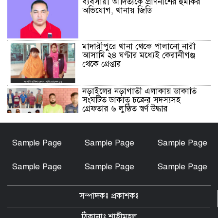
ব্যবসায়ী আদিত্যকে প্রাণনাশের হুমকির
অভিযোগ, থানায় জিডি
মাদারীপুরে থানা থেকে পালানো নারী
আসামি ২৪ ঘণ্টার মধ্যেই কেরানীগঞ্জ
থেকে গ্রেপ্তার
নড়াইলের নড়াগাতী এলাকায় ডাকাতি
সংঘটিত ডাকাত চক্রের সদস্যসহ
গ্রেফতার ৬ লুণ্ঠিত স্বর্ণ উদ্ধার
নড়াইলে মানসিক প্রতিবন্ধী আনোয়ার
Sample Page
Sample Page
Sample Page
হত্যা মামলার আসামি আকাশ বিশ্বাস
গ্রেফতার
Sample Page
Sample Page
Sample Page
চেয়ারম্যান মোশারফ হত্যা মামলা: ইয়ার
আলী, বাহার আলী ও রেজাউলের জামিন
সম্পাদকঃ প্রকাশকঃ
বাতিল ও ফাঁসির দাবিতে সাতক্ষীরায়
মানববন্ধন, পোস্টারিং
ঠিকানাঃ শাহীমহল্ল