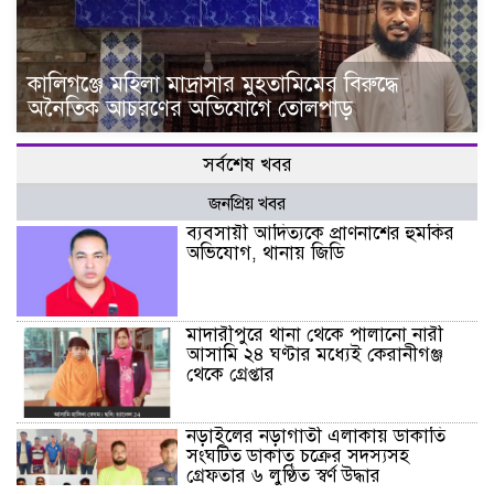
কালিগঞ্জে মহিলা মাদ্রাসার মুহতামিমের বিরুদ্ধে
অনৈতিক আচরণের অভিযোগে তোলপাড়
সর্বশেষ খবর
জনপ্রিয় খবর
ব্যবসায়ী আদিত্যকে প্রাণনাশের হুমকির
অভিযোগ, থানায় জিডি
মাদারীপুরে থানা থেকে পালানো নারী
আসামি ২৪ ঘণ্টার মধ্যেই কেরানীগঞ্জ
থেকে গ্রেপ্তার
নড়াইলের নড়াগাতী এলাকায় ডাকাতি
সংঘটিত ডাকাত চক্রের সদস্যসহ
গ্রেফতার ৬ লুণ্ঠিত স্বর্ণ উদ্ধার