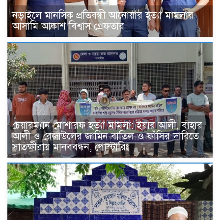
নড়াইলে মানসিক প্রতিবন্ধী আনোয়ার হত্যা মামলার
আসামি আকাশ বিশ্বাস গ্রেফতার
চেয়ারম্যান মোশারফ হত্যা মামলা: ইয়ার আলী, বাহার
আলী ও রেজাউলের জামিন বাতিল ও ফাঁসির দাবিতে
সাতক্ষীরায় মানববন্ধন, পোস্টারিং