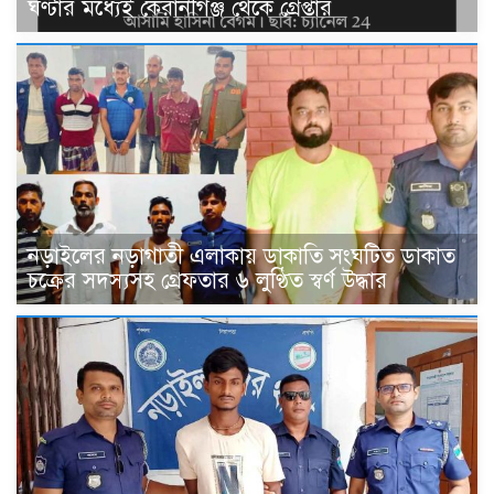
ঘণ্টার মধ্যেই কেরানীগঞ্জ থেকে গ্রেপ্তার
নড়াইলের নড়াগাতী এলাকায় ডাকাতি সংঘটিত ডাকাত
চক্রের সদস্যসহ গ্রেফতার ৬ লুণ্ঠিত স্বর্ণ উদ্ধার