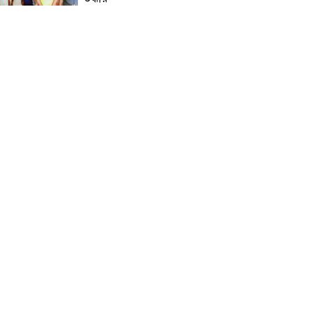
নড়াইলে মানসিক প্রতিবন্ধী
আনোয়ার হত্যা মামলার আসামি
আকাশ বিশ্বাস গ্রেফতার
চেয়ারম্যান মোশারফ হত্যা মামলা:
ইয়ার আলী, বাহার আলী ও
রেজাউলের জামিন বাতিল ও ফাঁসির
দাবিতে সাতক্ষীরায় মানববন্ধন,
পোস্টারিং
কালিগঞ্জে মহিলা মাদ্রাসার
মুহতামিমের বিরুদ্ধে অনৈতিক
আচরণের অভিযোগে তোলপাড়
পটুয়াখালীতে আমতলীর শ্রমিক দল
সভাপতিকে কুপিয়ে ও পিটিয়ে হত্যা
ডুমুরিয়ার শাহাপুর বাজার বণিক
সমিতির ত্রি-বার্ষিক নির্বাচন আগামী
শনিবার: বিপুল ভোটে বিজয়ী
হওয়ার দৌড়ে এগিয়ে সভাপতি
পদপ্রার্থী একেএম জাব্বার ইকবাল