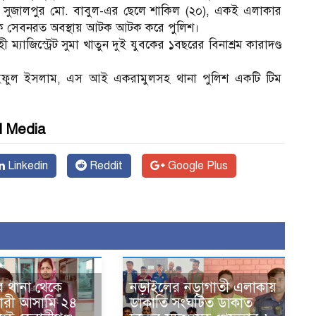
 সুজালপুর মো. বাবুল-এর ছেলে শাকিল (২০), একই এলাকার
ক সেবনরত অবস্থায় আটক আটক করে পুলিশ।
ী ম্যাজিস্ট্রেট সুমা খাতুন দুই যুবকের ১বছরের বিনাশ্রম কারাদণ্ড
সাইফুল ইসলাম, এস আই একরামুলসহ থানা পুলিশ একটি টিম
l Media
Linkedin
Reddit
Google Plus
ে থানা থেকে
নড়াইলের নড়াগাতী এলাকায়
ারী আসামি ২৪
ডাকাতি সংঘটিত ডাকাত