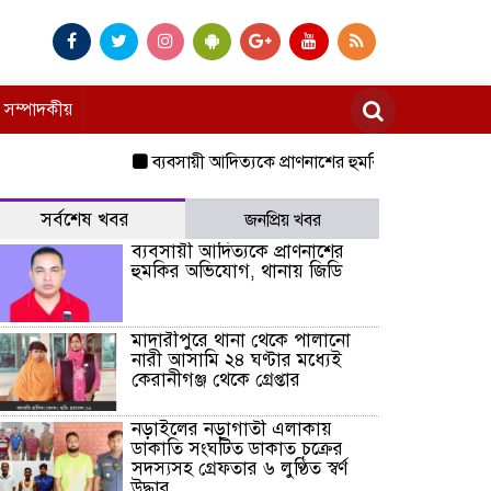
সম্পাদকীয়
ব্যবসায়ী আদিত্যকে প্রাণনাশের হুমকির অভিযোগ, থানায় জি
সর্বশেষ খবর
জনপ্রিয় খবর
ব্যবসায়ী আদিত্যকে প্রাণনাশের
হুমকির অভিযোগ, থানায় জিডি
মাদারীপুরে থানা থেকে পালানো
নারী আসামি ২৪ ঘণ্টার মধ্যেই
কেরানীগঞ্জ থেকে গ্রেপ্তার
নড়াইলের নড়াগাতী এলাকায়
ডাকাতি সংঘটিত ডাকাত চক্রের
সদস্যসহ গ্রেফতার ৬ লুণ্ঠিত স্বর্ণ
উদ্ধার