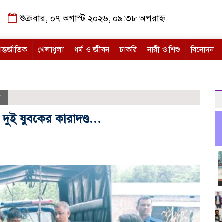
শুক্রবার, ০৭ অগাস্ট ২০২৬, ০৯:৩৮ অপরাহ্ন
ন্তর্জাতিক
খেলাধুলা
ধর্ম ও জীবন
চাকরি
নারী ও শিশু
বিনোদন
শ
 দুই যুবকের কারাদণ্ড…