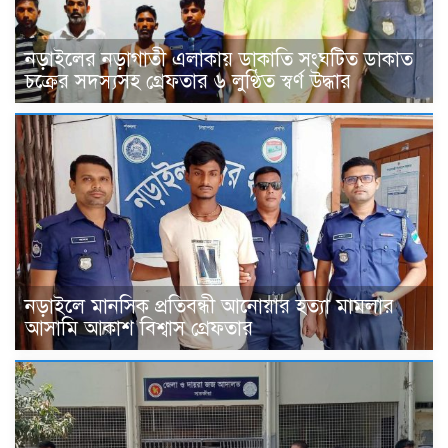
নড়াইলের নড়াগাতী এলাকায় ডাকাতি সংঘটিত ডাকাত
চক্রের সদস্যসহ গ্রেফতার ৬ লুণ্ঠিত স্বর্ণ উদ্ধার
নড়াইলে মানসিক প্রতিবন্ধী আনোয়ার হত্যা মামলার
আসামি আকাশ বিশ্বাস গ্রেফতার