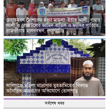
চেয়ারম্যান মোশারফ হত্যা মামলা: ইয়ার আলী, বাহার
আলী ও রেজাউলের জামিন বাতিল ও ফাঁসির দাবিতে
সাতক্ষীরায় মানববন্ধন, পোস্টারিং
কালিগঞ্জে মহিলা মাদ্রাসার মুহতামিমের বিরুদ্ধে
অনৈতিক আচরণের অভিযোগে তোলপাড়
সর্বশেষ খবর