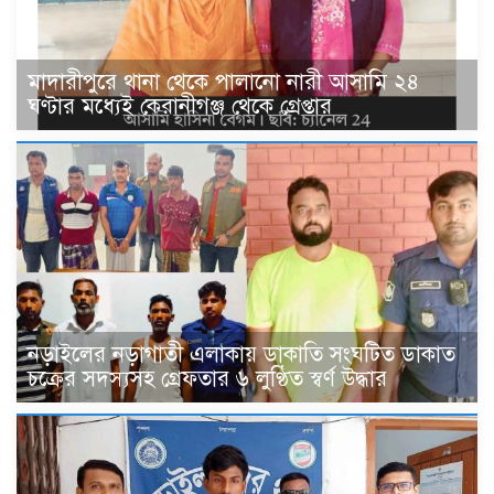
মাদারীপুরে থানা থেকে পালানো নারী আসামি ২৪
ঘণ্টার মধ্যেই কেরানীগঞ্জ থেকে গ্রেপ্তার
নড়াইলের নড়াগাতী এলাকায় ডাকাতি সংঘটিত ডাকাত
চক্রের সদস্যসহ গ্রেফতার ৬ লুণ্ঠিত স্বর্ণ উদ্ধার