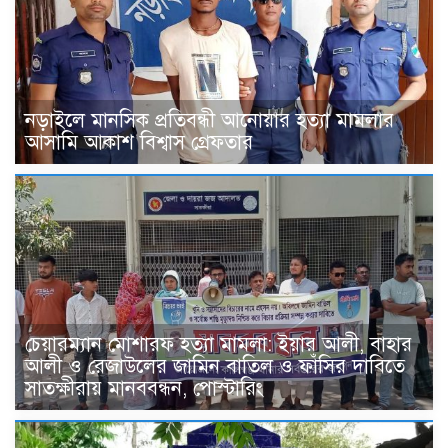
নড়াইলে মানসিক প্রতিবন্ধী আনোয়ার হত্যা মামলার
আসামি আকাশ বিশ্বাস গ্রেফতার
চেয়ারম্যান মোশারফ হত্যা মামলা: ইয়ার আলী, বাহার
আলী ও রেজাউলের জামিন বাতিল ও ফাঁসির দাবিতে
সাতক্ষীরায় মানববন্ধন, পোস্টারিং