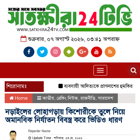
শুক্রবার, ০৭ অগাস্ট ২০২৬, ০৩:৪১ অপরাহ্ন
Toggle
navigation
শিরোনামঃ
ব্যবসায়ী আদিত্যকে প্রাণনাশের হুমকির অভিযোগ
Home
জাতীয়
,
ব্রেকিং নিউজ
,
রাজনীতি
,
সারাদেশ
নড়াইলের লোহাগড়ায় কিশোরীকে তুলে নিয়ে
অমানবিক নির্যাতন বিবস্ত্র করে ভিডিও ধারণ
Reporter Name
Update Time : শনিবার, ২৩ মে, ২০২৬