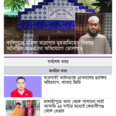
কালিগঞ্জে মহিলা মাদ্রাসার মুহতামিমের বিরুদ্ধে
অনৈতিক আচরণের অভিযোগে তোলপাড়
সর্বশেষ খবর
জনপ্রিয় খবর
ব্যবসায়ী আদিত্যকে প্রাণনাশের হুমকির
অভিযোগ, থানায় জিডি
মাদারীপুরে থানা থেকে পালানো নারী
আসামি ২৪ ঘণ্টার মধ্যেই কেরানীগঞ্জ
থেকে গ্রেপ্তার