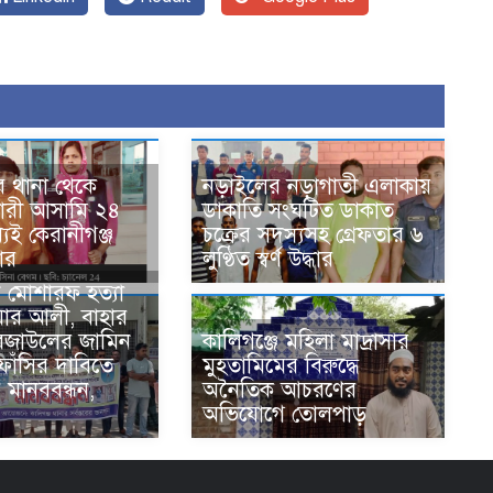
ে থানা থেকে
নড়াইলের নড়াগাতী এলাকায়
ারী আসামি ২৪
ডাকাতি সংঘটিত ডাকাত
যেই কেরানীগঞ্জ
চক্রের সদস্যসহ গ্রেফতার ৬
তার
লুণ্ঠিত স্বর্ণ উদ্ধার
ন মোশারফ হত্যা
য়ার আলী, বাহার
েজাউলের জামিন
কালিগঞ্জে মহিলা মাদ্রাসার
ফাঁসির দাবিতে
মুহতামিমের বিরুদ্ধে
য় মানববন্ধন,
অনৈতিক আচরণের
অভিযোগে তোলপাড়