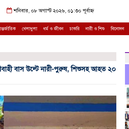
শনিবার, ০৮ অগাস্ট ২০২৬, ০১:৩০ পূর্বাহ্ন
ন্তর্জাতিক
খেলাধুলা
ধর্ম ও জীবন
চাকরি
নারী ও শিশু
বিনোদন
ীবাহী বাস উল্টে নারী-পুরুষ, শিশুসহ আহত ২০