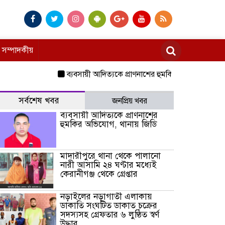
সম্পাদকীয়
ব্যবসায়ী আদিত্যকে প্রাণনাশের হুমকির অভিযোগ, থানায় জিডি
সর্বশেষ খবর
জনপ্রিয় খবর
ব্যবসায়ী আদিত্যকে প্রাণনাশের
হুমকির অভিযোগ, থানায় জিডি
মাদারীপুরে থানা থেকে পালানো
নারী আসামি ২৪ ঘণ্টার মধ্যেই
কেরানীগঞ্জ থেকে গ্রেপ্তার
নড়াইলের নড়াগাতী এলাকায়
ডাকাতি সংঘটিত ডাকাত চক্রের
সদস্যসহ গ্রেফতার ৬ লুণ্ঠিত স্বর্ণ
উদ্ধার