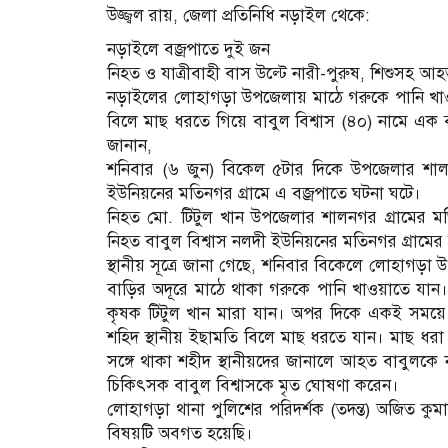
উজ্জ্বল রায়, জেলা প্রতিনিধি নড়াইল থেকে:
নড়াইলে বজ্রপাতে দুই জন
নিহত ও যাত্রীবাহী বাস উল্টে নারী-পুরুষ, শিশুসহ আ
নড়াইলের লোহাগড়া উপজেলায় মাঠে গরুকে পানি খাও
বিলে মাছ ধরতে গিয়ে বাবুল বিশ্বাস (৪০) নামে এক ব্
জানান,
শনিবার (৬ জুন) বিকেল ৫টার দিকে উপজেলার শা
ইউনিয়নের মতিনগর গ্রামে এ বজ্রপাতে ঘটনা ঘটে।
নিহত মো. টিটুল খান উপজেলার শালনগর গ্রামের 
নিহত বাবুল বিশ্বাস নলদী ইউনিয়নের মতিনগর গ্রামের ব
স্থানীয় সূত্রে জানা গেছে, শনিবার বিকেলে লোহাগড়
বাড়ির অদূরে মাঠে থাকা গরুকে পানি খাওয়াতে যান। 
কৃষক টিটুল খান মারা যান। অপর দিকে একই সময়ে 
শহিদ স্থানীয় ইছামতি বিলে মাছ ধরতে যান। মাছ ধর
সঙ্গে থাকা শহীদ স্থানীয়দের জানালে আহত বাবুলকে 
চিকিৎসক বাবুল বিশ্বাসকে মৃত ঘোষণা করেন।
লোহাগড়া থানা পুলিশের পরিদর্শক (তদন্ত) অজিত কুমা
বিষয়টি অবগত হয়েছি।