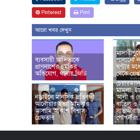
Pinterest
Print
আরো খবর দেখুন
মাদারীপুর
ব্যবসায়ী আদিত্যকে
পালানো ন
প্রাণনাশের হুমকির
ঘণ্টার মধ্
অভিযোগ, থানায় জিডি
থেকে গ্রেপ্
চেয়ারম্যা
মামলা: ই
নড়াইলে মানসিক প্রতিবন্ধী
আলী ও র
আনোয়ার হত্যা মামলার
বাতিল ও 
আসামি আকাশ বিশ্বাস
সাতক্ষীরা
গ্রেফতার
পোস্টারিং