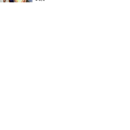
নড়াইলে মানসিক প্রতিবন্ধী
আনোয়ার হত্যা মামলার আসামি
আকাশ বিশ্বাস গ্রেফতার
চেয়ারম্যান মোশারফ হত্যা মামলা:
ইয়ার আলী, বাহার আলী ও
রেজাউলের জামিন বাতিল ও ফাঁসির
দাবিতে সাতক্ষীরায় মানববন্ধন,
পোস্টারিং
কালিগঞ্জে মহিলা মাদ্রাসার
মুহতামিমের বিরুদ্ধে অনৈতিক
আচরণের অভিযোগে তোলপাড়
পটুয়াখালীতে আমতলীর শ্রমিক দল
সভাপতিকে কুপিয়ে ও পিটিয়ে হত্যা
ডুমুরিয়ার শাহাপুর বাজার বণিক
সমিতির ত্রি-বার্ষিক নির্বাচন আগামী
শনিবার: বিপুল ভোটে বিজয়ী
হওয়ার দৌড়ে এগিয়ে সভাপতি
পদপ্রার্থী একেএম জাব্বার ইকবাল