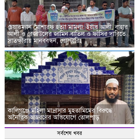
চেয়ারম্যান মোশারফ হত্যা মামলা: ইয়ার আলী, বাহার
আলী ও রেজাউলের জামিন বাতিল ও ফাঁসির দাবিতে
সাতক্ষীরায় মানববন্ধন, পোস্টারিং
কালিগঞ্জে মহিলা মাদ্রাসার মুহতামিমের বিরুদ্ধে
অনৈতিক আচরণের অভিযোগে তোলপাড়
সর্বশেষ খবর