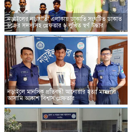
নড়াইলের নড়াগাতী এলাকায় ডাকাতি সংঘটিত ডাকাত
চক্রের সদস্যসহ গ্রেফতার ৬ লুণ্ঠিত স্বর্ণ উদ্ধার
নড়াইলে মানসিক প্রতিবন্ধী আনোয়ার হত্যা মামলার
আসামি আকাশ বিশ্বাস গ্রেফতার