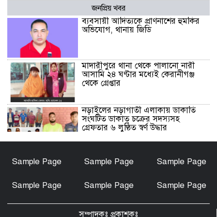
জনপ্রিয় খবর
ব্যবসায়ী আদিত্যকে প্রাণনাশের হুমকির
অভিযোগ, থানায় জিডি
মাদারীপুরে থানা থেকে পালানো নারী
আসামি ২৪ ঘণ্টার মধ্যেই কেরানীগঞ্জ
থেকে গ্রেপ্তার
নড়াইলের নড়াগাতী এলাকায় ডাকাতি
সংঘটিত ডাকাত চক্রের সদস্যসহ
গ্রেফতার ৬ লুণ্ঠিত স্বর্ণ উদ্ধার
নড়াইলে মানসিক প্রতিবন্ধী আনোয়ার
Sample Page
Sample Page
Sample Page
হত্যা মামলার আসামি আকাশ বিশ্বাস
গ্রেফতার
Sample Page
Sample Page
Sample Page
চেয়ারম্যান মোশারফ হত্যা মামলা: ইয়ার
আলী, বাহার আলী ও রেজাউলের জামিন
সম্পাদকঃ প্রকাশকঃ