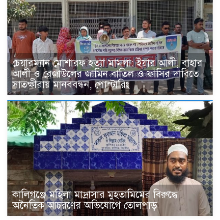
চেয়ারম্যান মোশারফ হত্যা মামলা: ইয়ার আলী, বাহার
আলী ও রেজাউলের জামিন বাতিল ও ফাঁসির দাবিতে
সাতক্ষীরায় মানববন্ধন, পোস্টারিং
কালিগঞ্জে মহিলা মাদ্রাসার মুহতামিমের বিরুদ্ধে
অনৈতিক আচরণের অভিযোগে তোলপাড়