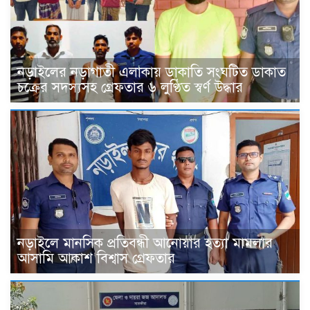
নড়াইলের নড়াগাতী এলাকায় ডাকাতি সংঘটিত ডাকাত
চক্রের সদস্যসহ গ্রেফতার ৬ লুণ্ঠিত স্বর্ণ উদ্ধার
নড়াইলে মানসিক প্রতিবন্ধী আনোয়ার হত্যা মামলার
আসামি আকাশ বিশ্বাস গ্রেফতার