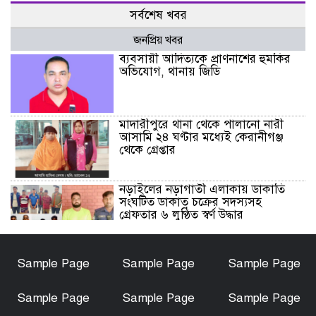
সর্বশেষ খবর
জনপ্রিয় খবর
ব্যবসায়ী আদিত্যকে প্রাণনাশের হুমকির
অভিযোগ, থানায় জিডি
মাদারীপুরে থানা থেকে পালানো নারী
আসামি ২৪ ঘণ্টার মধ্যেই কেরানীগঞ্জ
থেকে গ্রেপ্তার
নড়াইলের নড়াগাতী এলাকায় ডাকাতি
সংঘটিত ডাকাত চক্রের সদস্যসহ
গ্রেফতার ৬ লুণ্ঠিত স্বর্ণ উদ্ধার
নড়াইলে মানসিক প্রতিবন্ধী আনোয়ার
Sample Page
Sample Page
Sample Page
হত্যা মামলার আসামি আকাশ বিশ্বাস
গ্রেফতার
Sample Page
Sample Page
Sample Page