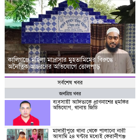
কালিগঞ্জে মহিলা মাদ্রাসার মুহতামিমের বিরুদ্ধে
অনৈতিক আচরণের অভিযোগে তোলপাড়
সর্বশেষ খবর
জনপ্রিয় খবর
ব্যবসায়ী আদিত্যকে প্রাণনাশের হুমকির
অভিযোগ, থানায় জিডি
মাদারীপুরে থানা থেকে পালানো নারী
আসামি ২৪ ঘণ্টার মধ্যেই কেরানীগঞ্জ