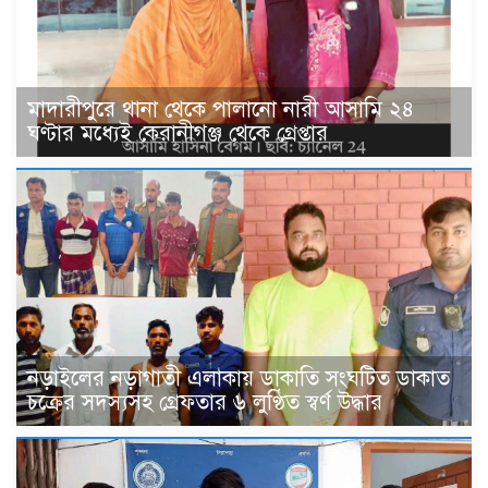
মাদারীপুরে থানা থেকে পালানো নারী আসামি ২৪
ঘণ্টার মধ্যেই কেরানীগঞ্জ থেকে গ্রেপ্তার
নড়াইলের নড়াগাতী এলাকায় ডাকাতি সংঘটিত ডাকাত
চক্রের সদস্যসহ গ্রেফতার ৬ লুণ্ঠিত স্বর্ণ উদ্ধার