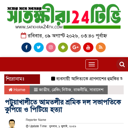
রবিবার, ০৯ অগাস্ট ২০২৬, ০৩:৪০ পূর্বাহ্ন
Toggle
navigation
শিরোনামঃ
ব্যবসায়ী আদিত্যকে প্রাণনাশের হুমকির অভিযোগ, 
Home
জাতীয়
,
ব্রেকিং নিউজ
,
রাজনীতি
,
সারাদেশ
পটুয়াখালীতে আমতলীর শ্রমিক দল সভাপতিকে
কুপিয়ে ও পিটিয়ে হত্যা
Reporter Name
Update Time : বুধবার, ১ জুলাই, ২০২৬