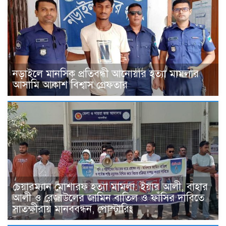
নড়াইলে মানসিক প্রতিবন্ধী আনোয়ার হত্যা মামলার
আসামি আকাশ বিশ্বাস গ্রেফতার
চেয়ারম্যান মোশারফ হত্যা মামলা: ইয়ার আলী, বাহার
আলী ও রেজাউলের জামিন বাতিল ও ফাঁসির দাবিতে
সাতক্ষীরায় মানববন্ধন, পোস্টারিং