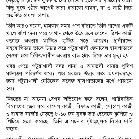
নেতৃত্বে ৮-১০ জন যুবক তাদের মোটরসাইকেলের গতিরোধ করে।
কিছু বুঝে ওঠার আগেই তারা ধারালো রামদা, দা ও লাঠি নিয়ে
অতর্কিত হামলা চালায়।
তিনি আরও বলেন, হামলার সময় প্রাণ বাঁচাতে তিনি পাশের একটি
খালে ঝাঁপ দেন। পরে সেখান থেকে উঠে এসে দেখেন, রিপন কাজী
রক্তাক্ত অবস্থায় মাটিতে লুটিয়ে পড়ে আছেন। স্থানীয়দের
সহযোগিতায় তাকে উদ্ধার করে পটুয়াখালী জেনারেল হাসপাতালে
নেওয়া হলে চিকিৎসাধীন অবস্থায় রাত ২টার দিকে তার মৃত্যু হয়।
খবর পেয়ে পটুয়াখালী সদর থানা ও আমতলী থানার পুলিশ
ঘটনাস্থল পরিদর্শন করে। পরে মরদেহ উদ্ধার করে ময়নাতদন্তের
জন্য পটুয়াখালী মেডিকেল কলেজ হাসপাতালের মর্গে পাঠানো
হয়।
নিহতের মা আমেনা বেগম অভিযোগ করে বলেন, পারিবারিক
বিরোধের জের ধরে রাসেল কাজী, রিফাত কাজী, সোহাগ কাজী
ও রাহাত কাজীর নেতৃত্বে ৮-১০ জন যুবক তার ছেলেকে কুপিয়ে ও
পিটিয়ে হত্যা করেছে। তিনি এ ঘটনার দৃষ্টান্তমূলক বিচার দাবি
করেন।