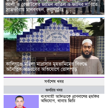
আলী ও রেজাউলের জামিন বাতিল ও ফাঁসির দাবিতে
সাতক্ষীরায় মানববন্ধন, পোস্টারিং
কালিগঞ্জে মহিলা মাদ্রাসার মুহতামিমের বিরুদ্ধে
অনৈতিক আচরণের অভিযোগে তোলপাড়
সর্বশেষ খবর
জনপ্রিয় খবর
ব্যবসায়ী আদিত্যকে প্রাণনাশের হুমকির
অভিযোগ, থানায় জিডি