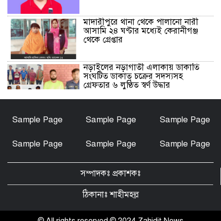
মাদারীপুরে থানা থেকে পালানো নারী
আসামি ২৪ ঘণ্টার মধ্যেই কেরানীগঞ্জ
থেকে গ্রেপ্তার
নড়াইলের নড়াগাতী এলাকায় ডাকাতি
সংঘটিত ডাকাত চক্রের সদস্যসহ
গ্রেফতার ৬ লুণ্ঠিত স্বর্ণ উদ্ধার
নড়াইলে মানসিক প্রতিবন্ধী আনোয়ার
Sample Page
Sample Page
Sample Page
হত্যা মামলার আসামি আকাশ বিশ্বাস
গ্রেফতার
Sample Page
Sample Page
Sample Page
চেয়ারম্যান মোশারফ হত্যা মামলা: ইয়ার
আলী, বাহার আলী ও রেজাউলের জামিন
সম্পাদকঃ প্রকাশকঃ
বাতিল ও ফাঁসির দাবিতে সাতক্ষীরায়
মানববন্ধন, পোস্টারিং
ঠিকানাঃ শাহীমহল্ল
কালিগঞ্জে মহিলা মাদ্রাসার মুহতামিমের
বিরুদ্ধে অনৈতিক আচরণের অভিযোগে