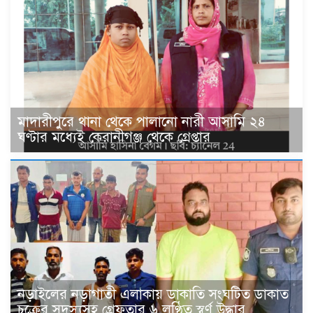
মাদারীপুরে থানা থেকে পালানো নারী আসামি ২৪
ঘণ্টার মধ্যেই কেরানীগঞ্জ থেকে গ্রেপ্তার
নড়াইলের নড়াগাতী এলাকায় ডাকাতি সংঘটিত ডাকাত
চক্রের সদস্যসহ গ্রেফতার ৬ লুণ্ঠিত স্বর্ণ উদ্ধার