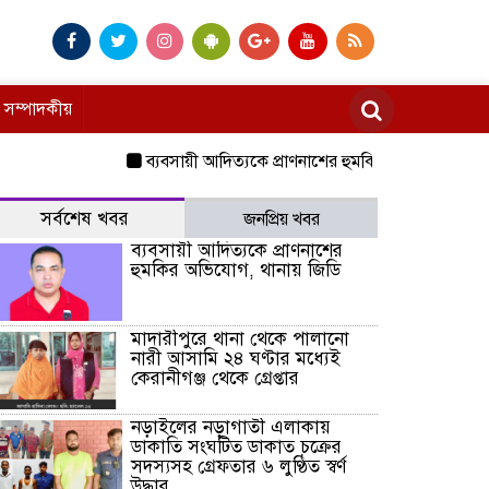
সম্পাদকীয়
ব্যবসায়ী আদিত্যকে প্রাণনাশের হুমকির অভিযোগ, থানায় জিড
সর্বশেষ খবর
জনপ্রিয় খবর
ব্যবসায়ী আদিত্যকে প্রাণনাশের
হুমকির অভিযোগ, থানায় জিডি
মাদারীপুরে থানা থেকে পালানো
নারী আসামি ২৪ ঘণ্টার মধ্যেই
কেরানীগঞ্জ থেকে গ্রেপ্তার
নড়াইলের নড়াগাতী এলাকায়
ডাকাতি সংঘটিত ডাকাত চক্রের
সদস্যসহ গ্রেফতার ৬ লুণ্ঠিত স্বর্ণ
উদ্ধার