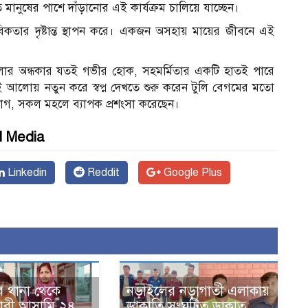
িত মানুষের পাশে দাঁড়ানোর এই কার্যক্রম চালিয়ে যাচ্ছেন।
বিকতার দৃষ্টান্ত স্থাপন করে। একজন অসহায় মায়ের জীবনে এই
লার অন্ধকার যতই গভীর হোক, সহমর্মিতার একটি হাতই পারে
আলোয় নতুন করে স্বপ্ন দেখতে শুরু করেন টুলি বেগমের মতো
দ্যোগ, সকল মহলে ব্যাপক প্রশংসা করেছেন।
l Media
Linkedin
Reddit
Google Plus
ে থানা থেকে
নড়াইলের নড়াগাতী এলাকায়
ারী আসামি ২৪
ডাকাতি সংঘটিত ডাকাত