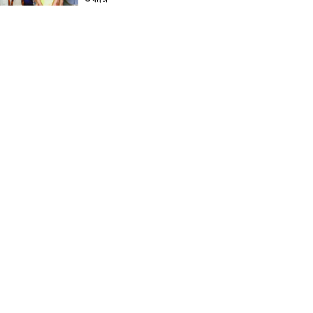
নড়াইলে মানসিক প্রতিবন্ধী
আনোয়ার হত্যা মামলার আসামি
আকাশ বিশ্বাস গ্রেফতার
চেয়ারম্যান মোশারফ হত্যা মামলা:
ইয়ার আলী, বাহার আলী ও
রেজাউলের জামিন বাতিল ও ফাঁসির
দাবিতে সাতক্ষীরায় মানববন্ধন,
পোস্টারিং
কালিগঞ্জে মহিলা মাদ্রাসার
মুহতামিমের বিরুদ্ধে অনৈতিক
আচরণের অভিযোগে তোলপাড়
পটুয়াখালীতে আমতলীর শ্রমিক দল
সভাপতিকে কুপিয়ে ও পিটিয়ে হত্যা
ডুমুরিয়ার শাহাপুর বাজার বণিক
সমিতির ত্রি-বার্ষিক নির্বাচন আগামী
শনিবার: বিপুল ভোটে বিজয়ী
হওয়ার দৌড়ে এগিয়ে সভাপতি
পদপ্রার্থী একেএম জাব্বার ইকবাল