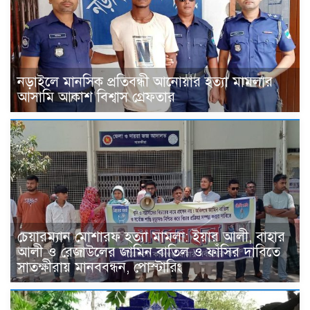
নড়াইলে মানসিক প্রতিবন্ধী আনোয়ার হত্যা মামলার
আসামি আকাশ বিশ্বাস গ্রেফতার
চেয়ারম্যান মোশারফ হত্যা মামলা: ইয়ার আলী, বাহার
আলী ও রেজাউলের জামিন বাতিল ও ফাঁসির দাবিতে
সাতক্ষীরায় মানববন্ধন, পোস্টারিং