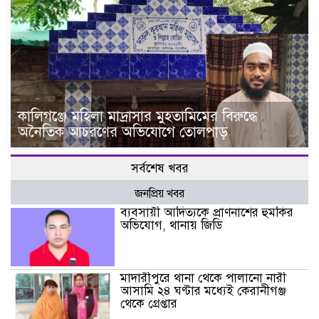
কালিগঞ্জে মহিলা মাদ্রাসার মুহতামিমের বিরুদ্ধে
অনৈতিক আচরণের অভিযোগে তোলপাড়
সর্বশেষ খবর
জনপ্রিয় খবর
ব্যবসায়ী আদিত্যকে প্রাণনাশের হুমকির
অভিযোগ, থানায় জিডি
মাদারীপুরে থানা থেকে পালানো নারী
আসামি ২৪ ঘণ্টার মধ্যেই কেরানীগঞ্জ
থেকে গ্রেপ্তার