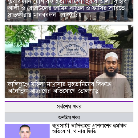
চেয়ারম্যান মোশারফ হত্যা মামলা: ইয়ার আলী, বাহার
আলী ও রেজাউলের জামিন বাতিল ও ফাঁসির দাবিতে
সাতক্ষীরায় মানববন্ধন, পোস্টারিং
কালিগঞ্জে মহিলা মাদ্রাসার মুহতামিমের বিরুদ্ধে
অনৈতিক আচরণের অভিযোগে তোলপাড়
সর্বশেষ খবর
জনপ্রিয় খবর
ব্যবসায়ী আদিত্যকে প্রাণনাশের হুমকির
অভিযোগ, থানায় জিডি