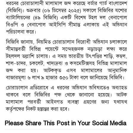
ধরনের চোরাচালানী মালামাল জব্দ করেছে বর্ডার গার্ড বাংলাদেশ
(বিজিবি)। শুক্রবার (০৬ ডিসেম্বর ২০২৫) সকালে বিজিবির যশোর
ব্যাটালিয়নের (৪৯ বিজিবি) একটি বিশেষ টহল দল বেনাপোল
বিওপি ও বেনাপোল আইসিপি সীমান্ত এলাকায় এই অভিযান
পরিচালনা করে।
বিজিবি জানায়, নিয়মিত চোরাচালান বিরোধী অভিযান চলাকালে
সীমান্তবর্তী বিভিন্ন পয়েন্টে সন্দেহজনক নড়াচড়া লক্ষ্য করে
টহলদল তল্লাশি চালায়। এ সময় ভারতীয় উৎপত্তির শাড়ি, কম্বল,
শাল–চাদর, চকলেট, খাদ্যদ্রব্য ও কসমেটিক্সসহ বিভিন্ন মালামাল
জব্দ করা হয়। আটককৃত এসব মালামালের আনুমানিক
বাজারমূল্য ৬ লাখ ৯ হাজার ৩৫০ টাকা বলে জানিয়েছে বিজিবি।
চোরাচালান প্রতিরোধে এ ধরনের অভিযান ভবিষ্যতেও অব্যাহত
থাকবে বলে বিজিবির পক্ষ থেকে জানানো হয়েছে। আটক
মালামাল পরবর্তী আইনগত ব্যবস্থা গ্রহণের জন্য যথাযথ
কর্তৃপক্ষের নিকট হস্তান্তর করা হবে।
Please Share This Post in Your Social Media