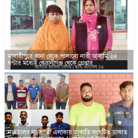
মাদারীপুরে থানা থেকে পালানো নারী আসামি ২৪
ঘণ্টার মধ্যেই কেরানীগঞ্জ থেকে গ্রেপ্তার
নড়াইলের নড়াগাতী এলাকায় ডাকাতি সংঘটিত ডাকাত