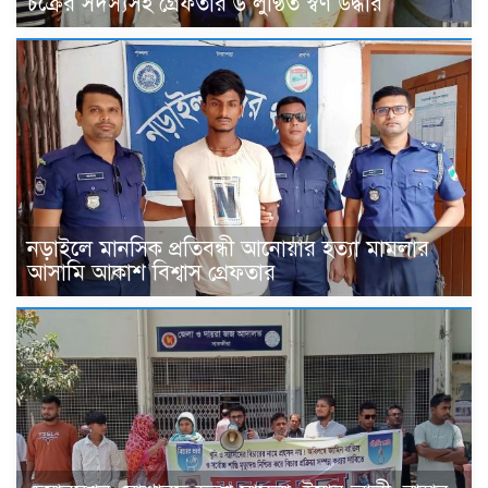
চক্রের সদস্যসহ গ্রেফতার ৬ লুণ্ঠিত স্বর্ণ উদ্ধার
নড়াইলে মানসিক প্রতিবন্ধী আনোয়ার হত্যা মামলার
আসামি আকাশ বিশ্বাস গ্রেফতার