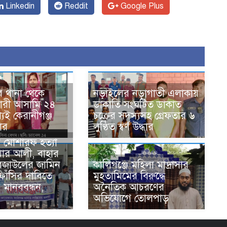
Linkedin
Reddit
Google Plus
ে থানা থেকে
নড়াইলের নড়াগাতী এলাকায়
ারী আসামি ২৪
ডাকাতি সংঘটিত ডাকাত
যেই কেরানীগঞ্জ
চক্রের সদস্যসহ গ্রেফতার ৬
তার
লুণ্ঠিত স্বর্ণ উদ্ধার
ন মোশারফ হত্যা
য়ার আলী, বাহার
েজাউলের জামিন
কালিগঞ্জে মহিলা মাদ্রাসার
ফাঁসির দাবিতে
মুহতামিমের বিরুদ্ধে
য় মানববন্ধন,
অনৈতিক আচরণের
অভিযোগে তোলপাড়