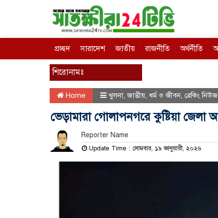
প্রচ্ছদ
সারাদেশ
জাতীয়
রাজনীতি
অর্থনীতি
আ
শিরোনামঃ
Home
খুলনা
,
জাতীয়
,
ধর্ম ও জীবন
,
ব্রেকিং নিউজ
ভেড়ামারা গোলাপনগরে কুষ্টিয়া জেলা 
Reporter Name
Update Time : সোমবার, ১৯ জানুয়ারী, ২০২৬