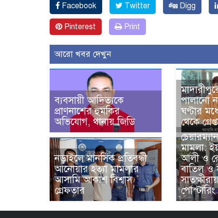
Facebook
Twitter
Digg
Pinterest
Print
আরো খবর দেখুন
মাদারীপুর
ব্যবসায়ী আদিত্যকে
পালানো ন
প্রাণনাশের হুমকির
ঘণ্টার মধ্
অভিযোগ, থানায় জিডি
থেকে গ্রেপ্
চেয়ারম্যা
মামলা: ই
নড়াইলে মানসিক প্রতিবন্ধী
আলী ও র
আনোয়ার হত্যা মামলার
বাতিল ও 
আসামি আকাশ বিশ্বাস
সাতক্ষীরা
গ্রেফতার
পোস্টারিং