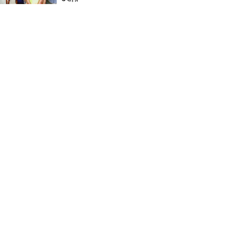
নড়াইলে মানসিক প্রতিবন্ধী
আনোয়ার হত্যা মামলার আসামি
আকাশ বিশ্বাস গ্রেফতার
চেয়ারম্যান মোশারফ হত্যা মামলা:
ইয়ার আলী, বাহার আলী ও
রেজাউলের জামিন বাতিল ও ফাঁসির
দাবিতে সাতক্ষীরায় মানববন্ধন,
পোস্টারিং
কালিগঞ্জে মহিলা মাদ্রাসার
মুহতামিমের বিরুদ্ধে অনৈতিক
আচরণের অভিযোগে তোলপাড়
পটুয়াখালীতে আমতলীর শ্রমিক দল
সভাপতিকে কুপিয়ে ও পিটিয়ে হত্যা
ডুমুরিয়ার শাহাপুর বাজার বণিক
সমিতির ত্রি-বার্ষিক নির্বাচন আগামী
শনিবার: বিপুল ভোটে বিজয়ী
হওয়ার দৌড়ে এগিয়ে সভাপতি
পদপ্রার্থী একেএম জাব্বার ইকবাল