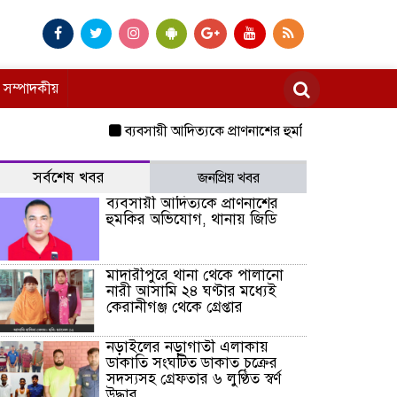
সম্পাদকীয়
ব্যবসায়ী আদিত্যকে প্রাণনাশের হুমকির অভিযোগ, থানায় জি
সর্বশেষ খবর
জনপ্রিয় খবর
ব্যবসায়ী আদিত্যকে প্রাণনাশের
হুমকির অভিযোগ, থানায় জিডি
মাদারীপুরে থানা থেকে পালানো
নারী আসামি ২৪ ঘণ্টার মধ্যেই
কেরানীগঞ্জ থেকে গ্রেপ্তার
নড়াইলের নড়াগাতী এলাকায়
ডাকাতি সংঘটিত ডাকাত চক্রের
সদস্যসহ গ্রেফতার ৬ লুণ্ঠিত স্বর্ণ
উদ্ধার