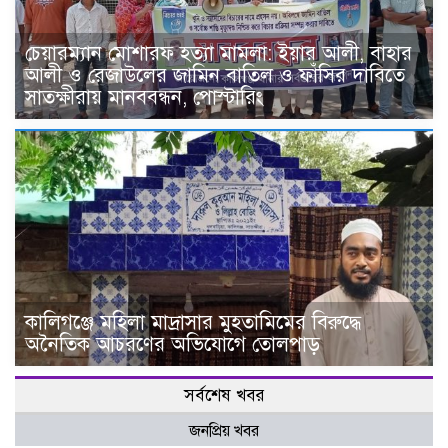
চেয়ারম্যান মোশারফ হত্যা মামলা: ইয়ার আলী, বাহার
আলী ও রেজাউলের জামিন বাতিল ও ফাঁসির দাবিতে
সাতক্ষীরায় মানববন্ধন, পোস্টারিং
কালিগঞ্জে মহিলা মাদ্রাসার মুহতামিমের বিরুদ্ধে
অনৈতিক আচরণের অভিযোগে তোলপাড়
সর্বশেষ খবর
জনপ্রিয় খবর