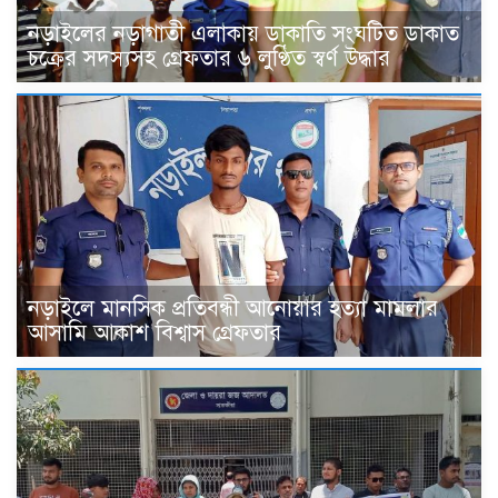
নড়াইলের নড়াগাতী এলাকায় ডাকাতি সংঘটিত ডাকাত
চক্রের সদস্যসহ গ্রেফতার ৬ লুণ্ঠিত স্বর্ণ উদ্ধার
নড়াইলে মানসিক প্রতিবন্ধী আনোয়ার হত্যা মামলার
আসামি আকাশ বিশ্বাস গ্রেফতার