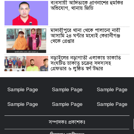
ব্যবসায়ী আদিত্যকে প্রাণনাশের হুমকির
অভিযোগ, থানায় জিডি
মাদারীপুরে থানা থেকে পালানো নারী
আসামি ২৪ ঘণ্টার মধ্যেই কেরানীগঞ্জ
থেকে গ্রেপ্তার
নড়াইলের নড়াগাতী এলাকায় ডাকাতি
সংঘটিত ডাকাত চক্রের সদস্যসহ
গ্রেফতার ৬ লুণ্ঠিত স্বর্ণ উদ্ধার
নড়াইলে মানসিক প্রতিবন্ধী আনোয়ার
Sample Page
Sample Page
Sample Page
হত্যা মামলার আসামি আকাশ বিশ্বাস
গ্রেফতার
Sample Page
Sample Page
Sample Page
চেয়ারম্যান মোশারফ হত্যা মামলা: ইয়ার
আলী, বাহার আলী ও রেজাউলের জামিন
সম্পাদকঃ প্রকাশকঃ
বাতিল ও ফাঁসির দাবিতে সাতক্ষীরায়
মানববন্ধন, পোস্টারিং