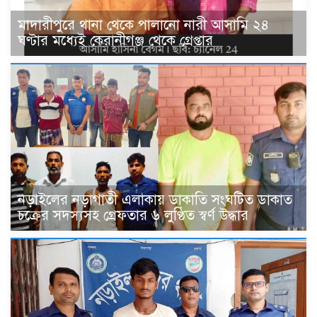
মাদারীপুরে থানা থেকে পালানো নারী আসামি ২৪
ঘণ্টার মধ্যেই কেরানীগঞ্জ থেকে গ্রেপ্তার
নড়াইলের নড়াগাতী এলাকায় ডাকাতি সংঘটিত ডাকাত
চক্রের সদস্যসহ গ্রেফতার ৬ লুণ্ঠিত স্বর্ণ উদ্ধার