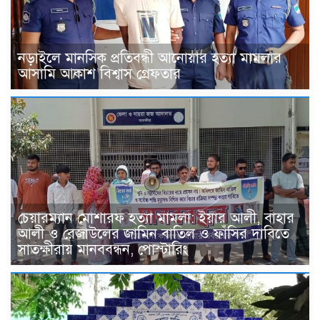
নড়াইলে মানসিক প্রতিবন্ধী আনোয়ার হত্যা মামলার
আসামি আকাশ বিশ্বাস গ্রেফতার
চেয়ারম্যান মোশারফ হত্যা মামলা: ইয়ার আলী, বাহার
আলী ও রেজাউলের জামিন বাতিল ও ফাঁসির দাবিতে
সাতক্ষীরায় মানববন্ধন, পোস্টারিং