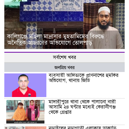
কালিগঞ্জে মহিলা মাদ্রাসার মুহতামিমের বিরুদ্ধে
অনৈতিক আচরণের অভিযোগে তোলপাড়
সর্বশেষ খবর
জনপ্রিয় খবর
ব্যবসায়ী আদিত্যকে প্রাণনাশের হুমকির
অভিযোগ, থানায় জিডি
মাদারীপুরে থানা থেকে পালানো নারী
আসামি ২৪ ঘণ্টার মধ্যেই কেরানীগঞ্জ
থেকে গ্রেপ্তার
নড়াইলের নড়াগাতী এলাকায় ডাকাতি