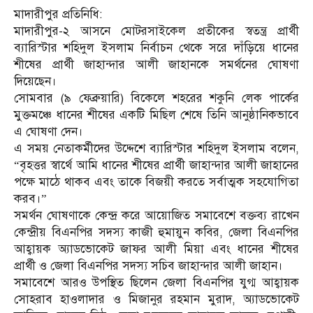
মাদারীপুর প্রতিনিধি:
মাদারীপুর-২ আসনে মোটরসাইকেল প্রতীকের স্বতন্ত্র প্রার্থী
ব্যারিস্টার শহিদুল ইসলাম নির্বাচন থেকে সরে দাঁড়িয়ে ধানের
শীষের প্রার্থী জাহান্দার আলী জাহানকে সমর্থনের ঘোষণা
দিয়েছেন।
সোমবার (৯ ফেব্রুয়ারি) বিকেলে শহরের শকুনি লেক পার্কের
মুক্তমঞ্চে ধানের শীষের একটি মিছিল শেষে তিনি আনুষ্ঠানিকভাবে
এ ঘোষণা দেন।
এ সময় নেতাকর্মীদের উদ্দেশে ব্যারিস্টার শহিদুল ইসলাম বলেন,
“বৃহত্তর স্বার্থে আমি ধানের শীষের প্রার্থী জাহান্দার আলী জাহানের
পক্ষে মাঠে থাকব এবং তাকে বিজয়ী করতে সর্বাত্মক সহযোগিতা
করব।”
সমর্থন ঘোষণাকে কেন্দ্র করে আয়োজিত সমাবেশে বক্তব্য রাখেন
কেন্দ্রীয় বিএনপির সদস্য কাজী হুমায়ুন কবির, জেলা বিএনপির
আহ্বায়ক অ্যাডভোকেট জাফর আলী মিয়া এবং ধানের শীষের
প্রার্থী ও জেলা বিএনপির সদস্য সচিব জাহান্দার আলী জাহান।
সমাবেশে আরও উপস্থিত ছিলেন জেলা বিএনপির যুগ্ম আহ্বায়ক
সোহরাব হাওলাদার ও মিজানুর রহমান মুরাদ, অ্যাডভোকেট