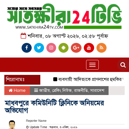
শনিবার, ০৮ অগাস্ট ২০২৬, ০২:৫৮ পূর্বাহ্ন
Toggle
navigation
শিরোনামঃ
ব্যবসায়ী আদিত্যকে প্রাণনাশের হুমকির অভিযোগ
Home
জাতীয়
,
ব্রেকিং নিউজ
,
রাজনীতি
,
সারাদেশ
মাধবপুরে কমিউনিটি ক্লিনিকে অনিয়মের
অভিযোগ
Reporter Name
Update Time : শুক্রবার, ৩ এপ্রিল, ২০২৬