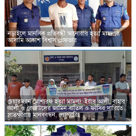
নড়াইলে মানসিক প্রতিবন্ধী আনোয়ার হত্যা মামলার
আসামি আকাশ বিশ্বাস গ্রেফতার
চেয়ারম্যান মোশারফ হত্যা মামলা: ইয়ার আলী, বাহার
আলী ও রেজাউলের জামিন বাতিল ও ফাঁসির দাবিতে
সাতক্ষীরায় মানববন্ধন, পোস্টারিং