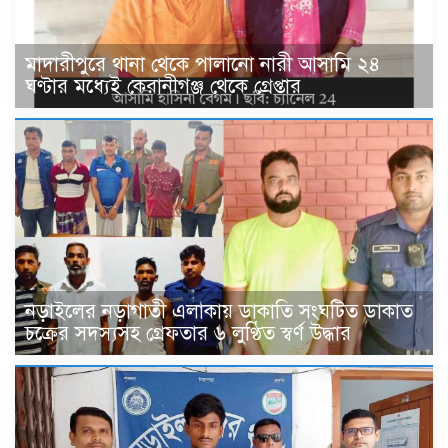
মাদারীপুরে থানা থেকে পালানো নারী আসামি ২৪
ঘণ্টার মধ্যেই কেরানীগঞ্জ থেকে গ্রেপ্তার
নড়াইলের নড়াগাতী এলাকায় ডাকাতি সংঘটিত ডাকাত
চক্রের সদস্যসহ গ্রেফতার ৬ লুণ্ঠিত স্বর্ণ উদ্ধার