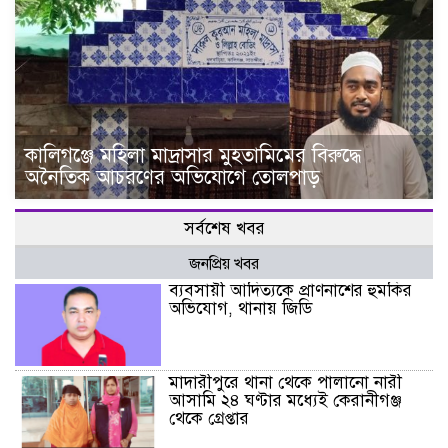
কালিগঞ্জে মহিলা মাদ্রাসার মুহতামিমের বিরুদ্ধে
অনৈতিক আচরণের অভিযোগে তোলপাড়
সর্বশেষ খবর
জনপ্রিয় খবর
ব্যবসায়ী আদিত্যকে প্রাণনাশের হুমকির
অভিযোগ, থানায় জিডি
মাদারীপুরে থানা থেকে পালানো নারী
আসামি ২৪ ঘণ্টার মধ্যেই কেরানীগঞ্জ
থেকে গ্রেপ্তার