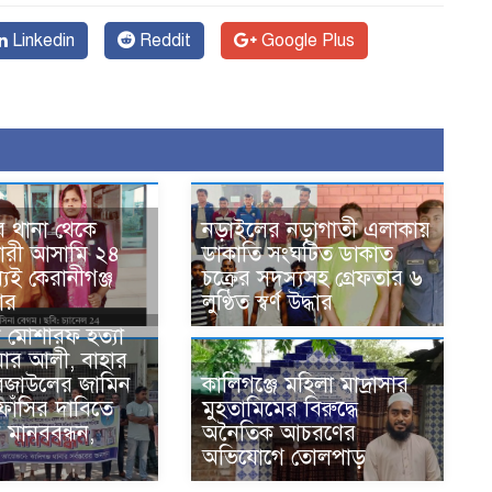
Linkedin
Reddit
Google Plus
ে থানা থেকে
নড়াইলের নড়াগাতী এলাকায়
ারী আসামি ২৪
ডাকাতি সংঘটিত ডাকাত
যেই কেরানীগঞ্জ
চক্রের সদস্যসহ গ্রেফতার ৬
তার
লুণ্ঠিত স্বর্ণ উদ্ধার
ন মোশারফ হত্যা
য়ার আলী, বাহার
েজাউলের জামিন
কালিগঞ্জে মহিলা মাদ্রাসার
ফাঁসির দাবিতে
মুহতামিমের বিরুদ্ধে
য় মানববন্ধন,
অনৈতিক আচরণের
অভিযোগে তোলপাড়