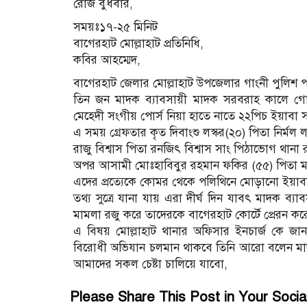
রোজ বুধবার,
সময়ঃ১৭-২৫ মিনিট
বাগেরহাট মোল্লাহাট প্রতিনিধি,
কবির আহম্মেদ,
বাগেরহাট জেলার মোল্লাহাট উপজেলার গাংনী পুলিশ
তিন জন মাদক ব্যাবসায়ী মাদক সরবরাহ কালে গোপ
মেহেদী সংগীয় পোর্স নিয়া হাতে নাতে ২২পিচ ইয়াবা 
এ সময় গ্রেফতার কৃত দিবাংশু লস্কর(২০) পিতা নির্মল ল
রাজু বিশ্বাস পিতা রনজিৎ বিশ্বাস সাং পিঠাভোগ থানা
অপর আসামী মোঃহাবিবুর রহমান ফকির (৫৫) পিতা মতি
এদের প্রত্যেকে কোমর থেকে পলিথিনে মোড়ানো ইয়াবা ট
তথ্য সুত্রে যানা যায় এরা দীর্ঘ দিন যাবৎ মাদক ব্য
মামলা রজু করে তাদেরকে বাগেরহাট কোর্টে প্রেরন করে
এ বিষয় মোল্লাহাট থানার অফিসার ইনচার্জ কে জান
বিরোধী অভিযান চলমান থাকবে তিনি আরো বলেন মাদক
আমাদের সকল চেষ্টা চালিয়ে যাবো,
Please Share This Post in Your Socia