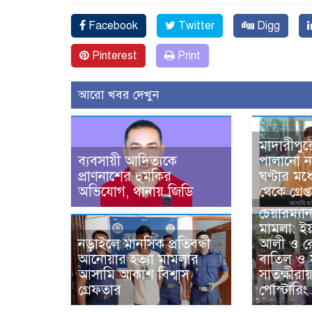
Facebook
Twitter
Digg
Pinterest
Print
আরো খবর দেখুন
মাদারীপুর
ব্যবসায়ী আদিত্যকে
পালানো ন
প্রাণনাশের হুমকির
ঘণ্টার মধ্
অভিযোগ, থানায় জিডি
থেকে গ্রেপ্
চেয়ারম্যা
মামলা: ই
নড়াইলে মানসিক প্রতিবন্ধী
আলী ও র
আনোয়ার হত্যা মামলার
বাতিল ও 
আসামি আকাশ বিশ্বাস
সাতক্ষীরা
গ্রেফতার
পোস্টারিং