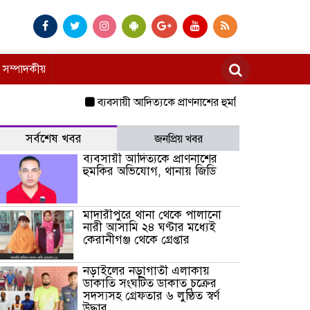
সম্পাদকীয়
ব্যবসায়ী আদিত্যকে প্রাণনাশের হুমকির অভিযোগ, থানায় জি
সর্বশেষ খবর
জনপ্রিয় খবর
ব্যবসায়ী আদিত্যকে প্রাণনাশের
হুমকির অভিযোগ, থানায় জিডি
মাদারীপুরে থানা থেকে পালানো
নারী আসামি ২৪ ঘণ্টার মধ্যেই
কেরানীগঞ্জ থেকে গ্রেপ্তার
নড়াইলের নড়াগাতী এলাকায়
ডাকাতি সংঘটিত ডাকাত চক্রের
সদস্যসহ গ্রেফতার ৬ লুণ্ঠিত স্বর্ণ
উদ্ধার