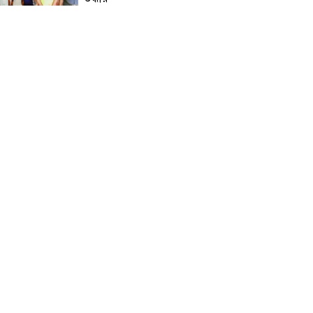
নড়াইলে মানসিক প্রতিবন্ধী
আনোয়ার হত্যা মামলার আসামি
আকাশ বিশ্বাস গ্রেফতার
চেয়ারম্যান মোশারফ হত্যা মামলা:
ইয়ার আলী, বাহার আলী ও
রেজাউলের জামিন বাতিল ও ফাঁসির
দাবিতে সাতক্ষীরায় মানববন্ধন,
পোস্টারিং
কালিগঞ্জে মহিলা মাদ্রাসার
মুহতামিমের বিরুদ্ধে অনৈতিক
আচরণের অভিযোগে তোলপাড়
পটুয়াখালীতে আমতলীর শ্রমিক দল
সভাপতিকে কুপিয়ে ও পিটিয়ে হত্যা
ডুমুরিয়ার শাহাপুর বাজার বণিক
সমিতির ত্রি-বার্ষিক নির্বাচন আগামী
শনিবার: বিপুল ভোটে বিজয়ী
হওয়ার দৌড়ে এগিয়ে সভাপতি
পদপ্রার্থী একেএম জাব্বার ইকবাল