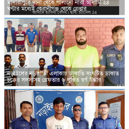
মাদারীপুরে থানা থেকে পালানো নারী আসামি ২৪
ঘণ্টার মধ্যেই কেরানীগঞ্জ থেকে গ্রেপ্তার
নড়াইলের নড়াগাতী এলাকায় ডাকাতি সংঘটিত ডাকাত
চক্রের সদস্যসহ গ্রেফতার ৬ লুণ্ঠিত স্বর্ণ উদ্ধার