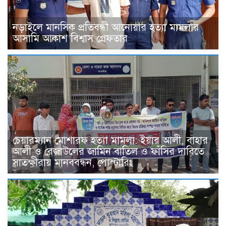
নড়াইলে মানসিক প্রতিবন্ধী আনোয়ার হত্যা মামলার
আসামি আকাশ বিশ্বাস গ্রেফতার
চেয়ারম্যান মোশারফ হত্যা মামলা: ইয়ার আলী, বাহার
আলী ও রেজাউলের জামিন বাতিল ও ফাঁসির দাবিতে
সাতক্ষীরায় মানববন্ধন, পোস্টারিং