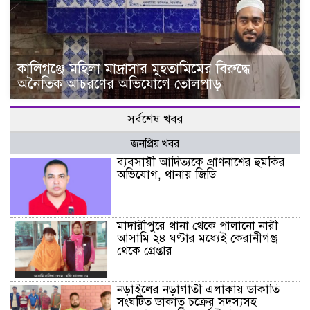
কালিগঞ্জে মহিলা মাদ্রাসার মুহতামিমের বিরুদ্ধে
অনৈতিক আচরণের অভিযোগে তোলপাড়
সর্বশেষ খবর
জনপ্রিয় খবর
ব্যবসায়ী আদিত্যকে প্রাণনাশের হুমকির
অভিযোগ, থানায় জিডি
মাদারীপুরে থানা থেকে পালানো নারী
আসামি ২৪ ঘণ্টার মধ্যেই কেরানীগঞ্জ
থেকে গ্রেপ্তার
নড়াইলের নড়াগাতী এলাকায় ডাকাতি
সংঘটিত ডাকাত চক্রের সদস্যসহ