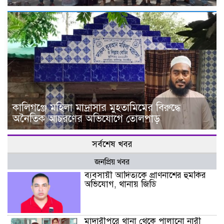
কালিগঞ্জে মহিলা মাদ্রাসার মুহতামিমের বিরুদ্ধে
অনৈতিক আচরণের অভিযোগে তোলপাড়
সর্বশেষ খবর
জনপ্রিয় খবর
ব্যবসায়ী আদিত্যকে প্রাণনাশের হুমকির
অভিযোগ, থানায় জিডি
মাদারীপুরে থানা থেকে পালানো নারী