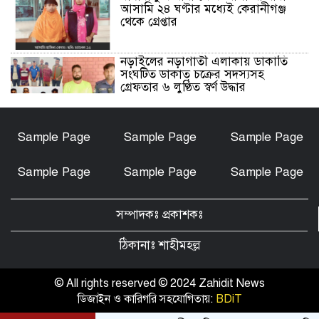
আসামি ২৪ ঘণ্টার মধ্যেই কেরানীগঞ্জ
থেকে গ্রেপ্তার
নড়াইলের নড়াগাতী এলাকায় ডাকাতি
সংঘটিত ডাকাত চক্রের সদস্যসহ
গ্রেফতার ৬ লুণ্ঠিত স্বর্ণ উদ্ধার
নড়াইলে মানসিক প্রতিবন্ধী আনোয়ার
Sample Page
Sample Page
Sample Page
হত্যা মামলার আসামি আকাশ বিশ্বাস
গ্রেফতার
Sample Page
Sample Page
Sample Page
চেয়ারম্যান মোশারফ হত্যা মামলা: ইয়ার
আলী, বাহার আলী ও রেজাউলের জামিন
সম্পাদকঃ প্রকাশকঃ
বাতিল ও ফাঁসির দাবিতে সাতক্ষীরায়
মানববন্ধন, পোস্টারিং
ঠিকানাঃ শাহীমহল্ল
কালিগঞ্জে মহিলা মাদ্রাসার মুহতামিমের
বিরুদ্ধে অনৈতিক আচরণের অভিযোগে
© All rights reserved © 2024 Zahidit News
তোলপাড়
ডিজাইন ও কারিগরি সহযোগিতায়:
BDiT