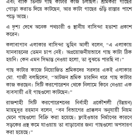
এবং বাকি তিনটি গাছ কাটার কাজ চলছিল। শ্রমিকরা গাছের
গোড়া করাত দিয়ে কাটছেন, আর কাটা গাছের গুঁড়ি রাস্তার পাশে
পড়ে আছে।
এ দৃশ্য দেখে অনেক পথচারী ও স্থানীয় বাসিন্দা হতাশা প্রকাশ
করেন।
কলাবাগান এলাকার বাসিন্দা তুহিন আলী বলেন, “এ এলাকায়
যানবাহনের তেমন চাপ নেই। অপ্রয়োজনীয়ভাবে গাছ কাটা ঠিক
হয়নি। কেন এমন সিদ্ধান্ত নেওয়া হলো, তা বুঝতে পারছি না।”
গাছ কাটার কাজে নিয়োজিত শ্রমিকদের সরদার একই এলাকার
মো. গাজী বলছিলেন, “আটজন শ্রমিক চারদিন ধরে গাছ কাটার
কাজ করছেন। সিটি করপোরেশন থেকে নিলামে কিনে নেওয়া এক
ব্যবসায়ী এই গাছগুলো কাটছেন।”
রাজশাহী সিটি করপোরেশনের নির্বাহী প্রকৌশলী (উন্নয়ন)
মাহমুদুর রহমান বলেন, “বন বিভাগের প্রাক্কলন অনুযায়ী নিয়ম
মেনে গাছগুলো বিক্রি করা হয়েছে। ফ্লাইওভার নির্মাণের কারণে
সড়কের প্রস্থ কমে যাওয়ায় তা বাড়ানোর জন্য গাছগুলো অপসারণ
করা হয়েছে।”