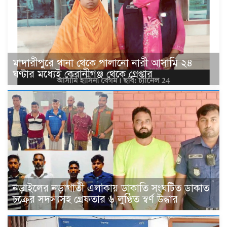
মাদারীপুরে থানা থেকে পালানো নারী আসামি ২৪
ঘণ্টার মধ্যেই কেরানীগঞ্জ থেকে গ্রেপ্তার
নড়াইলের নড়াগাতী এলাকায় ডাকাতি সংঘটিত ডাকাত
চক্রের সদস্যসহ গ্রেফতার ৬ লুণ্ঠিত স্বর্ণ উদ্ধার