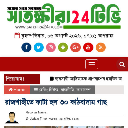
বৃহস্পতিবার, ০৬ অগাস্ট ২০২৬, ০৭:০১ অপরাহ্ন
Toggle
navigation
শিরোনামঃ
ব্যবসায়ী আদিত্যকে প্রাণনাশের হুমকির অভিযোগ, 
Home
ব্রেকিং নিউজ
,
রাজনীতি
,
সারাদেশ
রাজশাহীতে কাটা হল ৩০ কাঠবাদাম গাছ
Reporter Name
Update Time : শুক্রবার, ২৪ এপ্রিল, ২০২৬