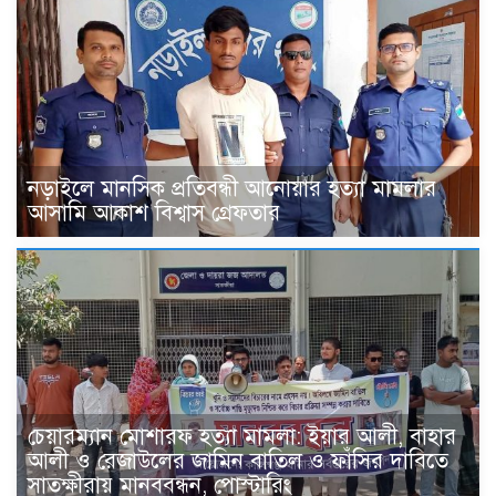
নড়াইলে মানসিক প্রতিবন্ধী আনোয়ার হত্যা মামলার
আসামি আকাশ বিশ্বাস গ্রেফতার
চেয়ারম্যান মোশারফ হত্যা মামলা: ইয়ার আলী, বাহার
আলী ও রেজাউলের জামিন বাতিল ও ফাঁসির দাবিতে
সাতক্ষীরায় মানববন্ধন, পোস্টারিং