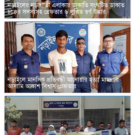
নড়াইলের নড়াগাতী এলাকায় ডাকাতি সংঘটিত ডাকাত
চক্রের সদস্যসহ গ্রেফতার ৬ লুণ্ঠিত স্বর্ণ উদ্ধার
নড়াইলে মানসিক প্রতিবন্ধী আনোয়ার হত্যা মামলার
আসামি আকাশ বিশ্বাস গ্রেফতার