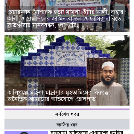
চেয়ারম্যান মোশারফ হত্যা মামলা: ইয়ার আলী, বাহার
আলী ও রেজাউলের জামিন বাতিল ও ফাঁসির দাবিতে
সাতক্ষীরায় মানববন্ধন, পোস্টারিং
কালিগঞ্জে মহিলা মাদ্রাসার মুহতামিমের বিরুদ্ধে
অনৈতিক আচরণের অভিযোগে তোলপাড়
সর্বশেষ খবর
জনপ্রিয় খবর
ব্যবসায়ী আদিত্যকে প্রাণনাশের হুমকির