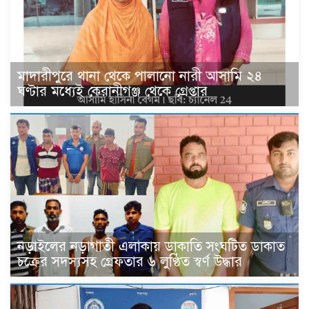
মাদারীপুরে থানা থেকে পালানো নারী আসামি ২৪
ঘণ্টার মধ্যেই কেরানীগঞ্জ থেকে গ্রেপ্তার
নড়াইলের নড়াগাতী এলাকায় ডাকাতি সংঘটিত ডাকাত
চক্রের সদস্যসহ গ্রেফতার ৬ লুণ্ঠিত স্বর্ণ উদ্ধার