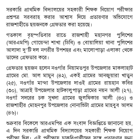
সরকারি প্রাথমিক বিদ্যালয়ের সহকারী শিক্ষক নিয়োগ পরীক্ষার
প্রশ্নপত্র সরবরাহ করার আশ্বাস দিয়ে প্রতারণার অভিযোগে
রাজশাহীতে ছয়জনকে গ্রেফতার করা হয়েছে।
গতকাল বৃহস্পতিবার রাতে রাজশাহী মহানগর পুলিশের
(আরএমপি) গোয়েন্দা শাখা (ডিবি) ও বোয়ালিয়া থানা পুলিশের
আলাদা দু’টি দল নগরীর উপশহর এবং মালোপাড়া এলাকা থেকে
তাদের গ্রেফতার করে।
গ্রেফতার ছয়জন হলেন নওগাঁর নিয়ামতপুর উপজেলার মাকলাহাট
গ্রামের মো. আল মামুন (৪২), একই গ্রামের আনজুয়ারা খাতুন
(২৫), নওগাঁর মান্দা উপজেলার দাওই গ্রামের রায়হান কবির
(৩০), আত্রাই উপজেলার হাটকালুপাড়া গ্রামের নয়ন আলী (২৭),
নওগাঁ সদরের চক সুখদা গ্রামের জুলফিকার আলী (৪০) ও
রাজশাহীর মোহনপুর উপজেলার নোনাভিটা গ্রামের মাহবুব আলম
(৪৬)।
শুক্রবার বিকেলে আরএমপির এক সংবাদ বিজ্ঞপ্তিতে জানানো হয়,
এ দিন সরকারি প্রাথমিক বিদ্যালয়ের সহকারী শিক্ষক নিয়োগ
পরীক্ষা ছিল। এই পরীক্ষায় চাকরিপ্রার্থীদের সঙ্গে প্রতারণার জন্য