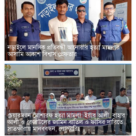
নড়াইলে মানসিক প্রতিবন্ধী আনোয়ার হত্যা মামলার
আসামি আকাশ বিশ্বাস গ্রেফতার
চেয়ারম্যান মোশারফ হত্যা মামলা: ইয়ার আলী, বাহার
আলী ও রেজাউলের জামিন বাতিল ও ফাঁসির দাবিতে
সাতক্ষীরায় মানববন্ধন, পোস্টারিং