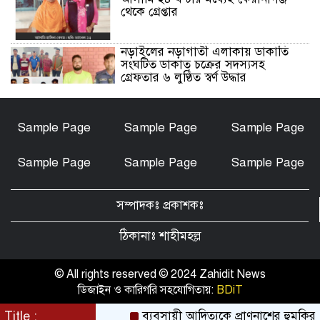
থেকে গ্রেপ্তার
নড়াইলের নড়াগাতী এলাকায় ডাকাতি
সংঘটিত ডাকাত চক্রের সদস্যসহ
গ্রেফতার ৬ লুণ্ঠিত স্বর্ণ উদ্ধার
নড়াইলে মানসিক প্রতিবন্ধী আনোয়ার
Sample Page
Sample Page
Sample Page
হত্যা মামলার আসামি আকাশ বিশ্বাস
গ্রেফতার
Sample Page
Sample Page
Sample Page
চেয়ারম্যান মোশারফ হত্যা মামলা: ইয়ার
আলী, বাহার আলী ও রেজাউলের জামিন
সম্পাদকঃ প্রকাশকঃ
বাতিল ও ফাঁসির দাবিতে সাতক্ষীরায়
মানববন্ধন, পোস্টারিং
ঠিকানাঃ শাহীমহল্ল
কালিগঞ্জে মহিলা মাদ্রাসার মুহতামিমের
বিরুদ্ধে অনৈতিক আচরণের অভিযোগে
© All rights reserved © 2024 Zahidit News
তোলপাড়
ডিজাইন ও কারিগরি সহযোগিতায়:
BDiT
পটুয়াখালীতে আমতলীর শ্রমিক দল
Title :
ব্যবসায়ী আদিত্যকে প্রাণনাশের হুমকির অভ