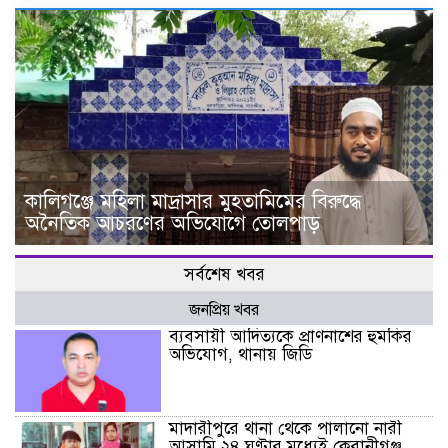
কালিগঞ্জে মহিলা মাদ্রাসার মুহতামিমের বিরুদ্ধে
অনৈতিক আচরণের অভিযোগে তোলপাড়
সর্বশেষ খবর
জনপ্রিয় খবর
ব্যবসায়ী আদিত্যকে প্রাণনাশের হুমকির
অভিযোগ, থানায় জিডি
মাদারীপুরে থানা থেকে পালানো নারী
আসামি ২৪ ঘণ্টার মধ্যেই কেরানীগঞ্জ