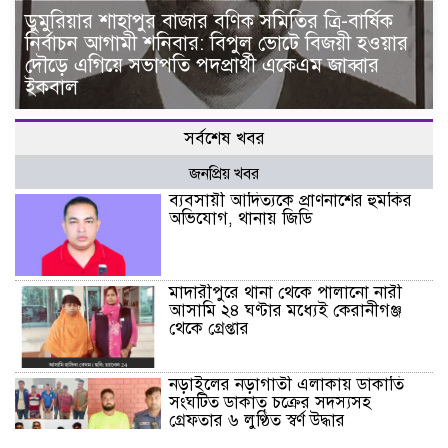
ডুমুরিয়ার শাহাপুর বাজার বণিক সমিতির ত্রি-বার্ষিক
নির্বাচন আগামী শনিবার: বিপুল ভোটে বিজয়ী হওয়ার
দৌড়ে এগিয়ে সভাপতি পদপ্রার্থী একেএম জাব্বার
ইকবাল
সর্বশেষ খবর
জনপ্রিয় খবর
ব্যবসায়ী আদিত্যকে প্রাণনাশের হুমকির
অভিযোগ, থানায় জিডি
মাদারীপুরে থানা থেকে পালানো নারী
আসামি ২৪ ঘণ্টার মধ্যেই কেরানীগঞ্জ
থেকে গ্রেপ্তার
নড়াইলের নড়াগাতী এলাকায় ডাকাতি
সংঘটিত ডাকাত চক্রের সদস্যসহ
গ্রেফতার ৬ লুণ্ঠিত স্বর্ণ উদ্ধার