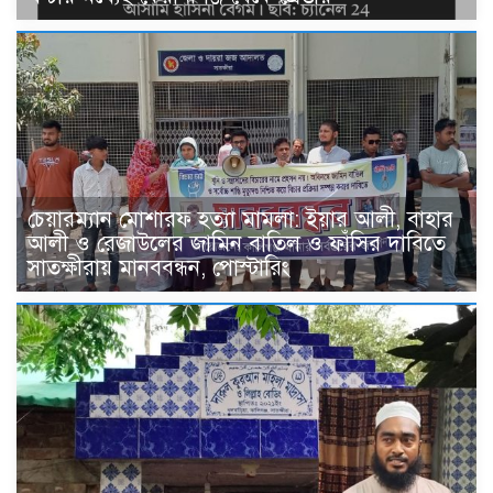
চেয়ারম্যান মোশারফ হত্যা মামলা: ইয়ার আলী, বাহার
আলী ও রেজাউলের জামিন বাতিল ও ফাঁসির দাবিতে
সাতক্ষীরায় মানববন্ধন, পোস্টারিং