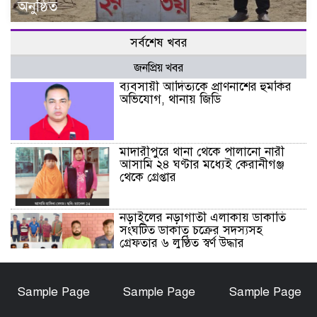
অনুষ্ঠিত
সর্বশেষ খবর
জনপ্রিয় খবর
ব্যবসায়ী আদিত্যকে প্রাণনাশের হুমকির
অভিযোগ, থানায় জিডি
মাদারীপুরে থানা থেকে পালানো নারী
আসামি ২৪ ঘণ্টার মধ্যেই কেরানীগঞ্জ
থেকে গ্রেপ্তার
নড়াইলের নড়াগাতী এলাকায় ডাকাতি
সংঘটিত ডাকাত চক্রের সদস্যসহ
গ্রেফতার ৬ লুণ্ঠিত স্বর্ণ উদ্ধার
নড়াইলে মানসিক প্রতিবন্ধী আনোয়ার
Sample Page
Sample Page
Sample Page
হত্যা মামলার আসামি আকাশ বিশ্বাস
গ্রেফতার