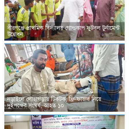
বীরগঞ্জে প্রাথমিক বিদ্যালয় গোল্ডকাপ ফুটবল টুর্নামেন্ট
উদ্বোধন
নড়াইলে লোহাগড়ায় টিকটক, ফ্রি-ফায়ার নিয়ে
দুইপক্ষের সংঘর্ষ, আহত ১০