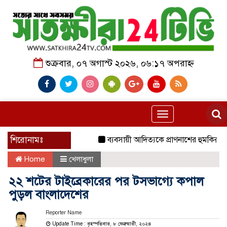
শুক্রবার, ০৭ অগাস্ট ২০২৬, ০৬:১৭ অপরাহ্ন
Toggle
navigation
শিরোনামঃ
ব্যবসায়ী আদিত্যকে প্রাণনাশের হুমকির অভিযো
Home
খেলাধুলা
২২ শটের টাইব্রেকারের পর টসভাগ্যে কপাল
পুড়ল বাংলাদেশের
Reporter Name
Update Time : বৃহস্পতিবার, ৮ ফেব্রুয়ারী, ২০২৪