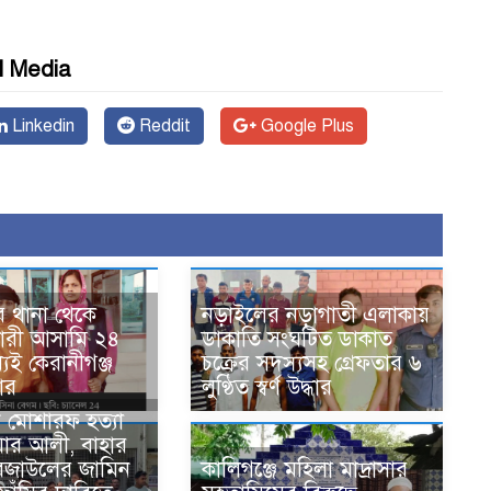
l Media
Linkedin
Reddit
Google Plus
ে থানা থেকে
নড়াইলের নড়াগাতী এলাকায়
ারী আসামি ২৪
ডাকাতি সংঘটিত ডাকাত
যেই কেরানীগঞ্জ
চক্রের সদস্যসহ গ্রেফতার ৬
তার
লুণ্ঠিত স্বর্ণ উদ্ধার
ন মোশারফ হত্যা
য়ার আলী, বাহার
েজাউলের জামিন
কালিগঞ্জে মহিলা মাদ্রাসার