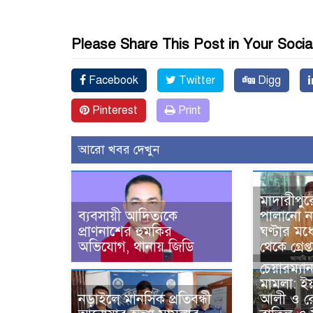
Please Share This Post in Your Socia
Facebook
Twitter
Digg
Pinterest
Print
আরো খবর দেখুন
মাদারীপুর
ব্যবসায়ী আদিত্যকে
পালানো ন
প্রাণনাশের হুমকির
ঘণ্টার মধ্
অভিযোগ, থানায় জিডি
থেকে গ্রেপ্
চেয়ারম্যা
মামলা: ই
নড়াইলে মানসিক প্রতিবন্ধী
আলী ও র