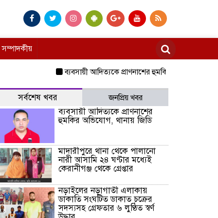
সম্পাদকীয়
ব্যবসায়ী আদিত্যকে প্রাণনাশের হুমকির অভিযোগ, থানায় জিড
সর্বশেষ খবর
জনপ্রিয় খবর
ব্যবসায়ী আদিত্যকে প্রাণনাশের
হুমকির অভিযোগ, থানায় জিডি
মাদারীপুরে থানা থেকে পালানো
নারী আসামি ২৪ ঘণ্টার মধ্যেই
কেরানীগঞ্জ থেকে গ্রেপ্তার
নড়াইলের নড়াগাতী এলাকায়
ডাকাতি সংঘটিত ডাকাত চক্রের
সদস্যসহ গ্রেফতার ৬ লুণ্ঠিত স্বর্ণ
উদ্ধার