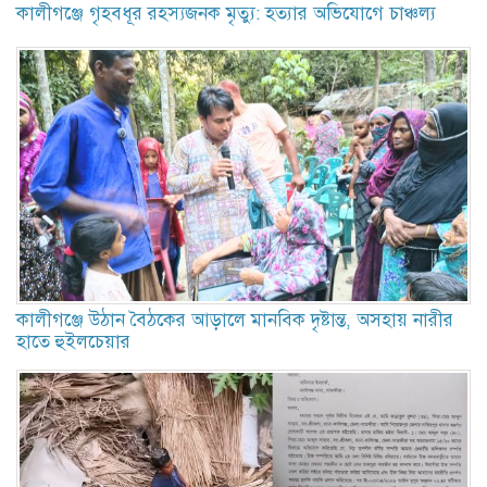
কালীগঞ্জে গৃহবধূর রহস্যজনক মৃত্যু: হত্যার অভিযোগে চাঞ্চল্য
কালীগঞ্জে উঠান বৈঠকের আড়ালে মানবিক দৃষ্টান্ত, অসহায় নারীর
হাতে হুইলচেয়ার