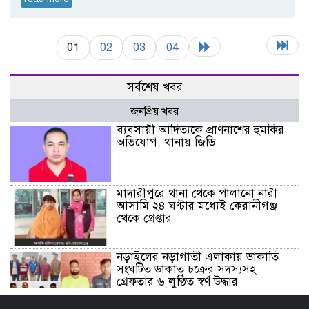
01
02
03
04
সর্বশেষ খবর
জনপ্রিয় খবর
ব্যবসায়ী আদিত্যকে প্রাণনাশের হুমকির
অভিযোগ, থানায় জিডি
মাদারীপুরে থানা থেকে পালানো নারী
আসামি ২৪ ঘণ্টার মধ্যেই কেরানীগঞ্জ
থেকে গ্রেপ্তার
নড়াইলের নড়াগাতী এলাকায় ডাকাতি
সংঘটিত ডাকাত চক্রের সদস্যসহ
গ্রেফতার ৬ লুণ্ঠিত স্বর্ণ উদ্ধার