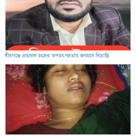
বীরগঞ্জে প্রতারক চক্রের অপতৎপরতায় জনমনে বিভ্রান্তি.