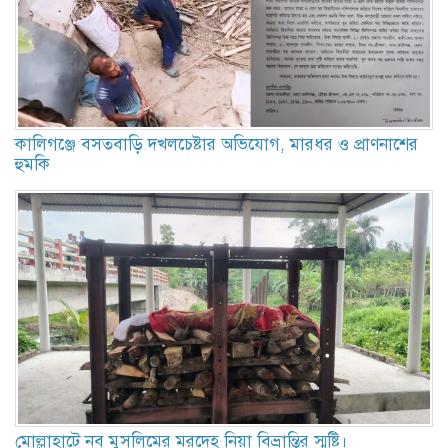
কালিগঞ্জে বসতবাড়ি দখলচেষ্টার অভিযোগ, মারধর ও প্রাণনাশের
হুমকি
মোল্লাহাটে নব মুসলিমের মরদেহ নিয়া বিভ্রান্তির স্মৃষ্টি।