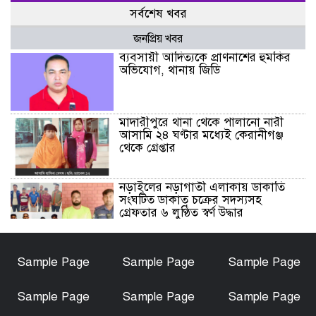
সর্বশেষ খবর
জনপ্রিয় খবর
ব্যবসায়ী আদিত্যকে প্রাণনাশের হুমকির
অভিযোগ, থানায় জিডি
মাদারীপুরে থানা থেকে পালানো নারী
আসামি ২৪ ঘণ্টার মধ্যেই কেরানীগঞ্জ
থেকে গ্রেপ্তার
নড়াইলের নড়াগাতী এলাকায় ডাকাতি
সংঘটিত ডাকাত চক্রের সদস্যসহ
গ্রেফতার ৬ লুণ্ঠিত স্বর্ণ উদ্ধার
নড়াইলে মানসিক প্রতিবন্ধী আনোয়ার
Sample Page
Sample Page
Sample Page
হত্যা মামলার আসামি আকাশ বিশ্বাস
গ্রেফতার
Sample Page
Sample Page
Sample Page