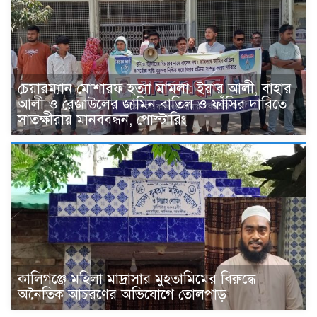
চেয়ারম্যান মোশারফ হত্যা মামলা: ইয়ার আলী, বাহার
আলী ও রেজাউলের জামিন বাতিল ও ফাঁসির দাবিতে
সাতক্ষীরায় মানববন্ধন, পোস্টারিং
কালিগঞ্জে মহিলা মাদ্রাসার মুহতামিমের বিরুদ্ধে
অনৈতিক আচরণের অভিযোগে তোলপাড়