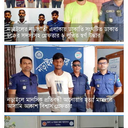
নড়াইলের নড়াগাতী এলাকায় ডাকাতি সংঘটিত ডাকাত
চক্রের সদস্যসহ গ্রেফতার ৬ লুণ্ঠিত স্বর্ণ উদ্ধার
নড়াইলে মানসিক প্রতিবন্ধী আনোয়ার হত্যা মামলার
আসামি আকাশ বিশ্বাস গ্রেফতার