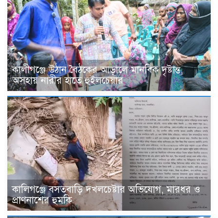
কালীগঞ্জে উঠান বৈঠকের আড়ালে মানবিক দৃষ্টান্ত,
অসহায় নারীর হাতে হুইলচেয়ার
কালিগঞ্জে বসতবাড়ি দখলচেষ্টার অভিযোগ, মারধর ও
প্রাণনাশের হুমকি