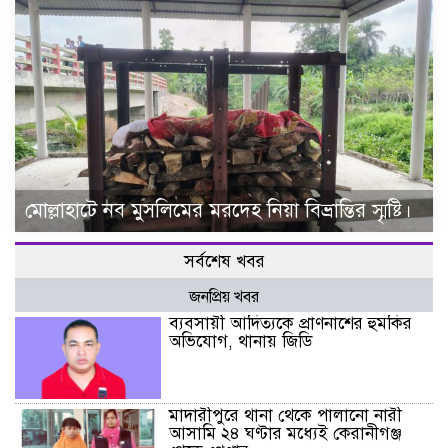
মোল্লাহাটে নব মুসলিমের মরদেহ নিয়া বিভ্রান্তির স্মৃষ্টি।
সর্বশেষ খবর
জনপ্রিয় খবর
ব্যবসায়ী আদিত্যকে প্রাণনাশের হুমকির
অভিযোগ, থানায় জিডি
মাদারীপুরে থানা থেকে পালানো নারী
আসামি ২৪ ঘণ্টার মধ্যেই কেরানীগঞ্জ