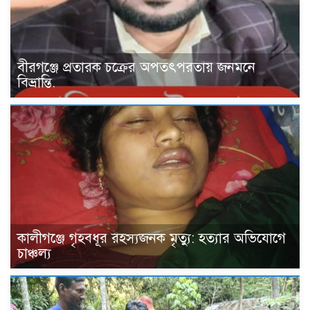
বীরগঞ্জে প্রতারক চক্রের অপতৎপরতায় জনমনে
বিভ্রান্তি.
কালীগঞ্জে গৃহবধূর রহস্যজনক মৃত্যু: হত্যার অভিযোগে
চাঞ্চল্য