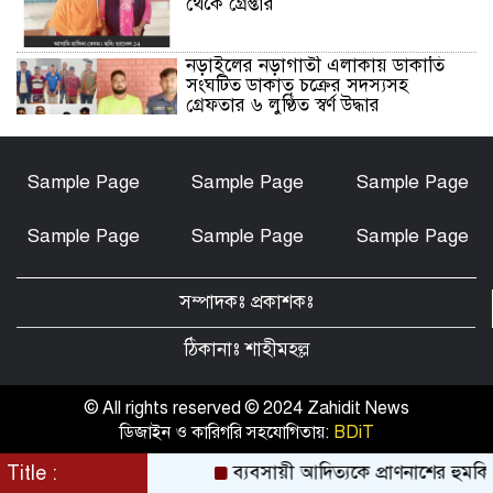
থেকে গ্রেপ্তার
নড়াইলের নড়াগাতী এলাকায় ডাকাতি
সংঘটিত ডাকাত চক্রের সদস্যসহ
গ্রেফতার ৬ লুণ্ঠিত স্বর্ণ উদ্ধার
নড়াইলে মানসিক প্রতিবন্ধী আনোয়ার
Sample Page
Sample Page
Sample Page
হত্যা মামলার আসামি আকাশ বিশ্বাস
গ্রেফতার
Sample Page
Sample Page
Sample Page
চেয়ারম্যান মোশারফ হত্যা মামলা: ইয়ার
আলী, বাহার আলী ও রেজাউলের জামিন
সম্পাদকঃ প্রকাশকঃ
বাতিল ও ফাঁসির দাবিতে সাতক্ষীরায়
মানববন্ধন, পোস্টারিং
ঠিকানাঃ শাহীমহল্ল
কালিগঞ্জে মহিলা মাদ্রাসার মুহতামিমের
বিরুদ্ধে অনৈতিক আচরণের অভিযোগে
© All rights reserved © 2024 Zahidit News
তোলপাড়
ডিজাইন ও কারিগরি সহযোগিতায়:
BDiT
পটুয়াখালীতে আমতলীর শ্রমিক দল
Title :
ব্যবসায়ী আদিত্যকে প্রাণনাশের হুমকির অ
সভাপতিকে কুপিয়ে ও পিটিয়ে হত্যা