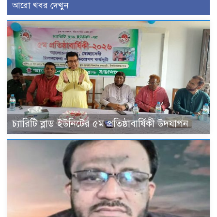
আরো খবর দেখুন
চ্যারিটি ব্লাড ইউনিটের ৫ম প্রতিষ্ঠাবার্ষিকী উদযাপন