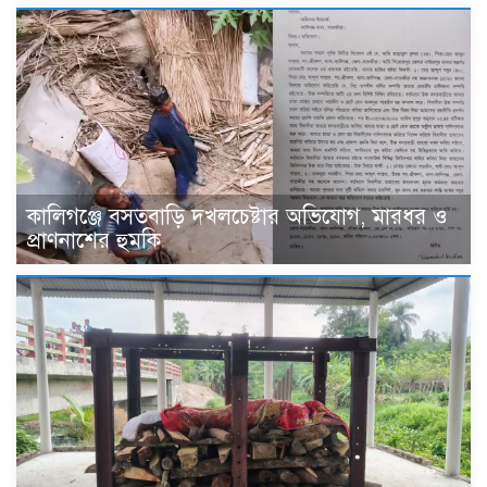
কালিগঞ্জে বসতবাড়ি দখলচেষ্টার অভিযোগ, মারধর ও
প্রাণনাশের হুমকি