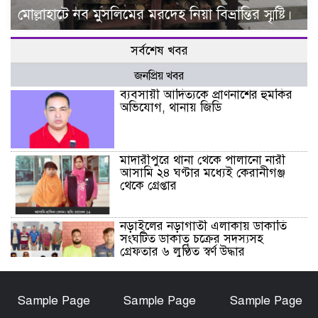
মোল্লাহাটে নব মুসলিমের মরদেহ নিয়া বিভ্রান্তির স্মৃষ্টি।
সর্বশেষ খবর
জনপ্রিয় খবর
ব্যবসায়ী আদিত্যকে প্রাণনাশের হুমকির
অভিযোগ, থানায় জিডি
মাদারীপুরে থানা থেকে পালানো নারী
আসামি ২৪ ঘণ্টার মধ্যেই কেরানীগঞ্জ
থেকে গ্রেপ্তার
নড়াইলের নড়াগাতী এলাকায় ডাকাতি
সংঘটিত ডাকাত চক্রের সদস্যসহ
গ্রেফতার ৬ লুণ্ঠিত স্বর্ণ উদ্ধার
নড়াইলে মানসিক প্রতিবন্ধী আনোয়ার
Sample Page
Sample Page
Sample Page
হত্যা মামলার আসামি আকাশ বিশ্বাস
গ্রেফতার