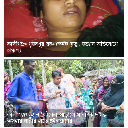
কালীগঞ্জে গৃহবধূর রহস্যজনক মৃত্যু: হত্যার অভিযোগে
চাঞ্চল্য
কালীগঞ্জে উঠান বৈঠকের আড়ালে মানবিক দৃষ্টান্ত,
অসহায় নারীর হাতে হুইলচেয়ার