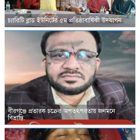
চ্যারিটি ব্লাড ইউনিটের ৫ম প্রতিষ্ঠাবার্ষিকী উদযাপন
বীরগঞ্জে প্রতারক চক্রের অপতৎপরতায় জনমনে
বিভ্রান্তি.