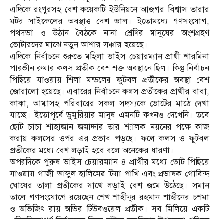
এদিকে রংপুরসহ বেশ কয়েকটি ইউনিয়নে আজগর বিশ্বাস তারার
মটর সাইকেলের অবস্থাও বেশ ভাল। ইতোমধ্যে গণসংযোগ,
পথসভা ও উঠান বৈঠকে নানা শ্রেণির মানুষের অংশগ্রহণ
ভোটারদের মাঝে নতুন আশার সঞ্চার হয়েছে।
এদিকে নির্বাচনে শুরুতে মহিলা ভাইস চেয়ারম্যান প্রার্থী শারমিনা
পারভীন রুমার কলস প্রতীক বেশ শক্ত অবস্থানে ছিল। কিন্তু নির্বাচন
পিছিয়ে যাওয়ায় শিলা মন্ডলের ফুটবল প্রতীকের অবস্থা বেশ
জোরালো হয়েছে। এবারের নির্বাচনে কলস প্রতীকের প্রার্থীর বাবা,
কাকা, আম্মাসহ পরিবারের সকল সদস্যকে ভোটের মাঠে দেখা
যাচ্ছে। ইতোপূর্বে ডুমুরিয়ার মানুষ এমনটি কখনও দেখেনি। তবে
ছোট চাচা শাহাজান জমাদ্দার তার শ্যালক নয়নের পক্ষে কাজ
করায় কলসের ওপর এর প্রভাব পড়ছে। ফলে কলস ও ফুটবল
প্রতীকের মধ্যে বেশ লড়াই হবে বলে অনেকের ধারণা।
অপরদিকে পুরুষ ভাইস চেয়ারম্যান ৪ প্রার্থীর মধ্যে ভোট পিছিয়ে
যাওয়ায় গাজী আব্দুল হালিমের টিয়া পাখি এবং প্রভাষক গোবিন্দ
ঘোষের তালা প্রতীকের সাথে লড়াই বেশ জমে উঠেছে। সমান
তালে গণসংযোগে রয়েছেন শেখ শাহীনুর রহমান শাহীনের চশমা
ও অভিজিৎ রায় অভির টিউবওয়েল প্রতীক। সব মিলিয়ে একটি