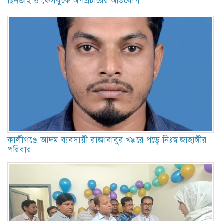
ছিনতাই ও ফেসবুকে অপপ্রচারের অভিযোগ
কালীগঞ্জে আদম ব্যবসায়ী রাজাবাবুর খপ্পরে পড়ে নিঃস্ব জাহাঙ্গীর
পরিবার