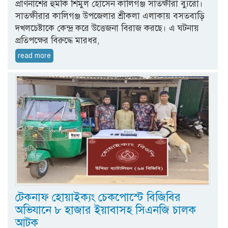
প্রাণনাশের হুমকি শিমুল হোসেন কালিগঞ্জ সাতক্ষীরা ব্যুরো।
সাতক্ষীরার কালিগঞ্জ উপজেলার শ্রীকলা এলাকায় বসতবাড়ি
দখলচেষ্টাকে কেন্দ্র করে উত্তেজনা বিরাজ করছে। এ ঘটনায়
প্রতিপক্ষের বিরুদ্ধে মারধর,
read more
টেকনাফ হোয়াইক্যং চেকপোস্টে বিজিবির
অভিযানে ৮ হাজার ইয়াবাসহ সিএনজি চালক
আটক