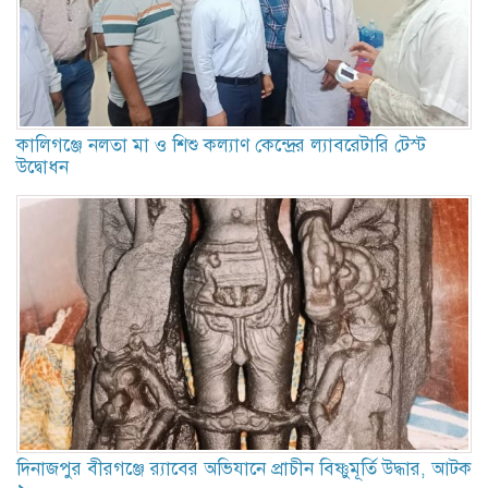
কালিগঞ্জে নলতা মা ও শিশু কল্যাণ কেন্দ্রের ল্যাবরেটারি টেস্ট
উদ্বোধন
দিনাজপুর বীরগঞ্জে র‍্যাবের অভিযানে প্রাচীন বিষ্ণুমূর্তি উদ্ধার, আটক