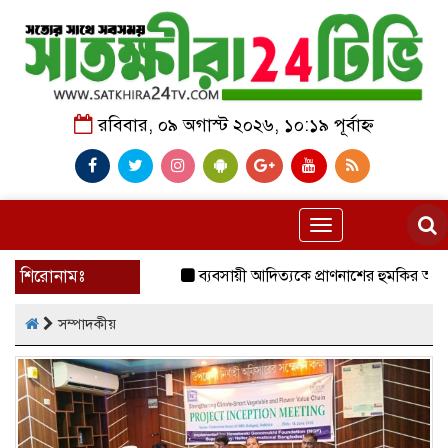
রবিবার, ০৯ অগাস্ট ২০২৬, ১০:১৯ পূর্বাহ্ন
Toggle
navigation
শিরোনামঃ
ব্যবসায়ী আদিত্যকে প্রাণনাশের হুমকির অভিযোগ, 
সম্পাদকীয়