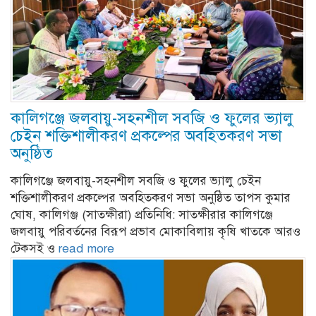
কালিগঞ্জে জলবায়ু-সহনশীল সবজি ও ফুলের ভ্যালু
চেইন শক্তিশালীকরণ প্রকল্পের অবহিতকরণ সভা
অনুষ্ঠিত
কালিগঞ্জে জলবায়ু-সহনশীল সবজি ও ফুলের ভ্যালু চেইন
শক্তিশালীকরণ প্রকল্পের অবহিতকরণ সভা অনুষ্ঠিত তাপস কুমার
ঘোষ, কালিগঞ্জ (সাতক্ষীরা) প্রতিনিধি: সাতক্ষীরার কালিগঞ্জে
জলবায়ু পরিবর্তনের বিরূপ প্রভাব মোকাবিলায় কৃষি খাতকে আরও
টেকসই ও
read more